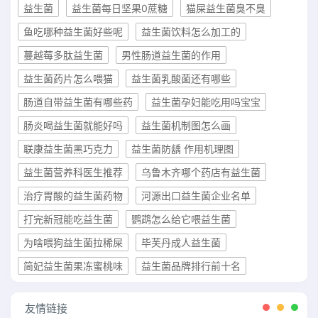
益生菌
益生菌每日坚果0蔗糖
猫屎益生菌臭不臭
鱼吃哪种益生菌好些呢
益生菌饮料怎么加工的
蔓越莓多肽益生菌
男性肠道益生菌的作用
益生菌药片怎么喂猫
益生菌乳酸菌还有哪些
肠道自带益生菌有哪些药
益生菌孕妇能吃用吗宝宝
肠炎喝益生菌就能好吗
益生菌机制图怎么画
联康益生菌黑巧克力
益生菌防龋 作用机理图
益生菌营养科医生推荐
乌鲁木齐哪个药店有益生菌
治疗胃酸的益生菌药物
河源出口益生菌企业名单
打完新冠能吃益生菌
鹦鹉怎么给它喂益生菌
为啥喂狗益生菌拉稀屎
毕芙丹成人益生菌
简妃益生菌果冻蜜桃味
益生菌品牌排行前十名
友情链接