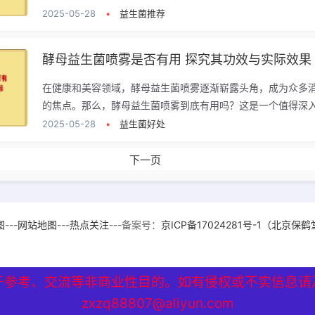
2025-05-28
•
益生菌推荐
酵母益生菌喷雾是否有用 探究其功效与实际效果
在健康和美容领域，酵母益生菌喷雾逐渐崭露头角，成为众多
的焦点。那么，酵母益生菌喷雾到底有用吗？这是一个值得深入.
2025-05-28
•
益生菌好处
下一页
图
---
网站地图
---
热点关注
---备案号：
京ICP备17024281号-1（北京保
于参考、交流等非商业性目的。如有侵权或不实信息请
zxzq88807@aliyun.com