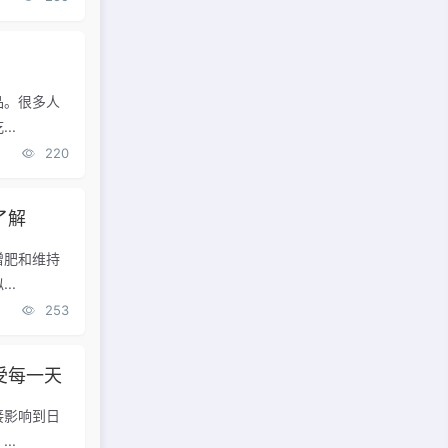
品。很多人
..
220
了解
增肥和维持
..
253
受每一天
接影响到日
..