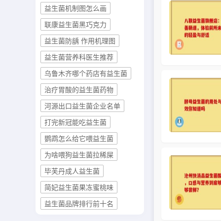
益生菌机制图怎么画
联康益生菌黑巧克力
益生菌防龋 作用机理图
益生菌营养科医生推荐
乌鲁木齐哪个药店有益生菌
治疗胃酸的益生菌药物
河源出口益生菌企业名单
打完新冠能吃益生菌
鹦鹉怎么给它喂益生菌
为啥喂狗益生菌拉稀屎
毕芙丹成人益生菌
简妃益生菌果冻蜜桃味
益生菌品牌排行前十名