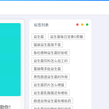
标签列表
益生菌
益生菌每日坚果0蔗糖
猫屎益生菌臭不臭
鱼吃哪种益生菌好些呢
益生菌饮料怎么加工的
蔓越莓多肽益生菌
男性肠道益生菌的作用
益生菌药片怎么喂猫
益生菌乳酸菌还有哪些
肠道自带益生菌有哪些药
帮助你！
益生菌孕妇能吃用吗宝宝