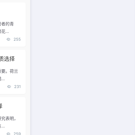
？
费者的青
...
255
质选择
重要。荷兰
..
231
择
研究表明，
..
259