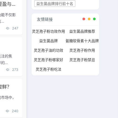
八联益生菌旗舰店：改善肠道，体验前所未有的轻盈与舒适
益生菌品牌排行前十名
功能不仅影
友情链接
..
247
灵芝孢子粉功效作用
益生菌品牌推荐
益生菌品牌
氨糖软骨素十大品牌
灵芝孢子油的功效
灵芝孢子粉作用
关注的焦
灵芝孢子粉哪家好
灵芝孢子粉禁忌
...
灵芝孢子粉吃法
273
尝鲜？
的市场中，
240