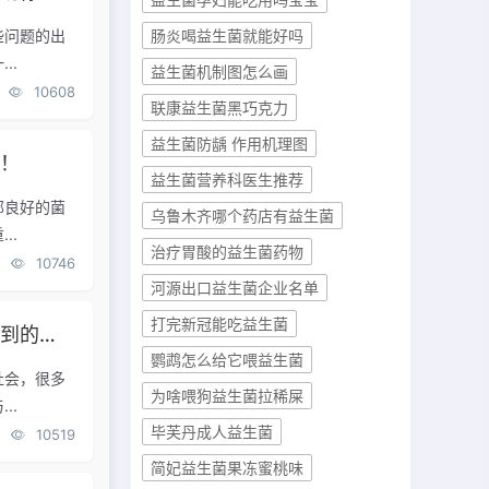
些问题的出
肠炎喝益生菌就能好吗
..
益生菌机制图怎么画
10608
联康益生菌黑巧克力
益生菌防龋 作用机理图
点！
益生菌营养科医生推荐
部良好的菌
乌鲁木齐哪个药店有益生菌
..
治疗胃酸的益生菌药物
10746
河源出口益生菌企业名单
打完新冠能吃益生菌
内容！
鹦鹉怎么给它喂益生菌
社会，很多
为啥喂狗益生菌拉稀屎
..
毕芙丹成人益生菌
10519
简妃益生菌果冻蜜桃味