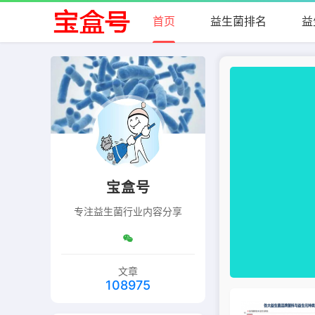
首页
益生菌排名
益
宝盒号
专注益生菌行业内容分享
文章
108975