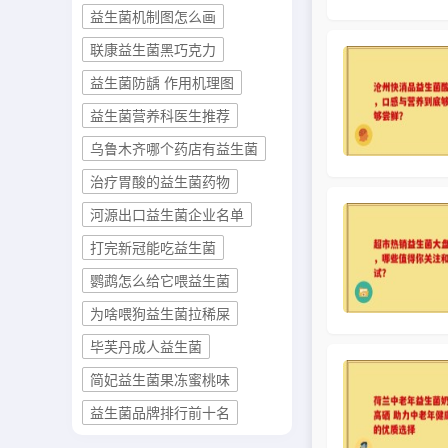
益生菌机制图怎么画
联康益生菌黑巧克力
益生菌防龋 作用机理图
益生菌营养科医生推荐
乌鲁木齐哪个药店有益生菌
治疗胃酸的益生菌药物
河源出口益生菌企业名单
打完新冠能吃益生菌
鹦鹉怎么给它喂益生菌
为啥喂狗益生菌拉稀屎
毕芙丹成人益生菌
简妃益生菌果冻蜜桃味
益生菌品牌排行前十名