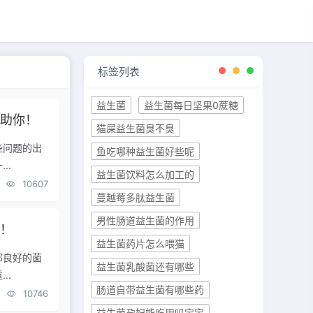
标签列表
益生菌
益生菌每日坚果0蔗糖
帮助你！
猫屎益生菌臭不臭
些问题的出
鱼吃哪种益生菌好些呢
..
益生菌饮料怎么加工的
10607
蔓越莓多肽益生菌
男性肠道益生菌的作用
点！
益生菌药片怎么喂猫
部良好的菌
益生菌乳酸菌还有哪些
..
肠道自带益生菌有哪些药
10746
益生菌孕妇能吃用吗宝宝