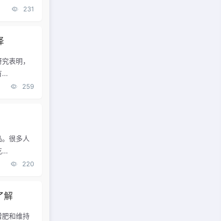
231
择
研究表明，
..
259
品。很多人
..
220
了解
增肥和维持