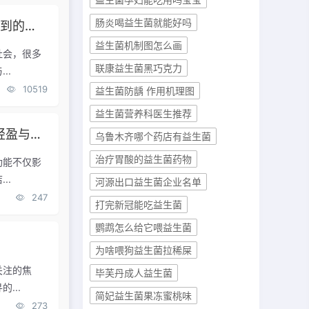
肠炎喝益生菌就能好吗
内容！
益生菌机制图怎么画
社会，很多
联康益生菌黑巧克力
..
10519
益生菌防龋 作用机理图
益生菌营养科医生推荐
八联益生菌旗舰店：改善肠道，体验前所未有的轻盈与舒适
乌鲁木齐哪个药店有益生菌
治疗胃酸的益生菌药物
功能不仅影
..
河源出口益生菌企业名单
247
打完新冠能吃益生菌
鹦鹉怎么给它喂益生菌
为啥喂狗益生菌拉稀屎
关注的焦
毕芙丹成人益生菌
...
简妃益生菌果冻蜜桃味
273