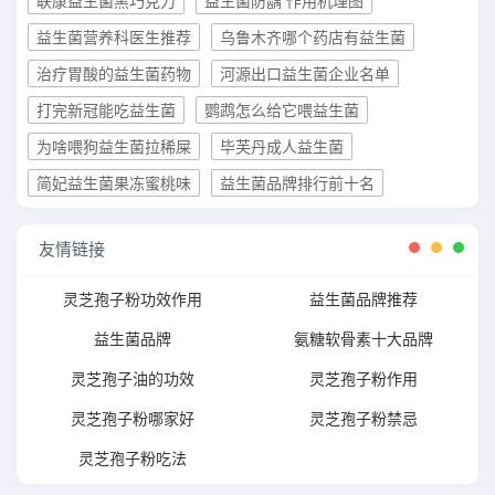
联康益生菌黑巧克力
益生菌防龋 作用机理图
益生菌营养科医生推荐
乌鲁木齐哪个药店有益生菌
治疗胃酸的益生菌药物
河源出口益生菌企业名单
打完新冠能吃益生菌
鹦鹉怎么给它喂益生菌
为啥喂狗益生菌拉稀屎
毕芙丹成人益生菌
简妃益生菌果冻蜜桃味
益生菌品牌排行前十名
友情链接
灵芝孢子粉功效作用
益生菌品牌推荐
益生菌品牌
氨糖软骨素十大品牌
灵芝孢子油的功效
灵芝孢子粉作用
灵芝孢子粉哪家好
灵芝孢子粉禁忌
灵芝孢子粉吃法