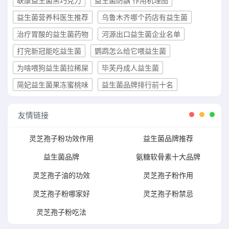
联康益生菌黑巧克力
益生菌防龋 作用机理图
益生菌营养科医生推荐
乌鲁木齐哪个药店有益生菌
治疗胃酸的益生菌药物
河源出口益生菌企业名单
打完新冠能吃益生菌
鹦鹉怎么给它喂益生菌
为啥喂狗益生菌拉稀屎
毕芙丹成人益生菌
简妃益生菌果冻蜜桃味
益生菌品牌排行前十名
友情链接
灵芝孢子粉功效作用
益生菌品牌推荐
益生菌品牌
氨糖软骨素十大品牌
灵芝孢子油的功效
灵芝孢子粉作用
灵芝孢子粉哪家好
灵芝孢子粉禁忌
灵芝孢子粉吃法