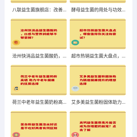
八联益生菌旗舰店：改善肠道，体验前所未有的轻盈与舒适
酵母益生菌的用处与功效你知道吗
沧州快消品益生菌酸奶，口感与营养到底够不够尝鲜？
超市热销益生菌大盘点，哪些值得你关注和尝试？
荷兰中老年益生菌奶粉高硒 助力中老年健康的优质选择
艾多美益生菌粉固体助力肠道健康提升的理想选择