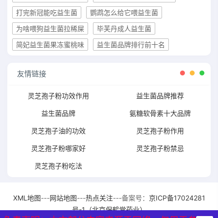
打完新冠能吃益生菌
鹦鹉怎么给它喂益生菌
为啥喂狗益生菌拉稀屎
毕芙丹成人益生菌
简妃益生菌果冻蜜桃味
益生菌品牌排行前十名
友情链接
灵芝孢子粉功效作用
益生菌品牌推荐
益生菌品牌
氨糖软骨素十大品牌
灵芝孢子油的功效
灵芝孢子粉作用
灵芝孢子粉哪家好
灵芝孢子粉禁忌
灵芝孢子粉吃法
XML地图
---
网站地图
---
热点关注
---备案号：
京ICP备17024281
号-1（北京保鹤堂药业）