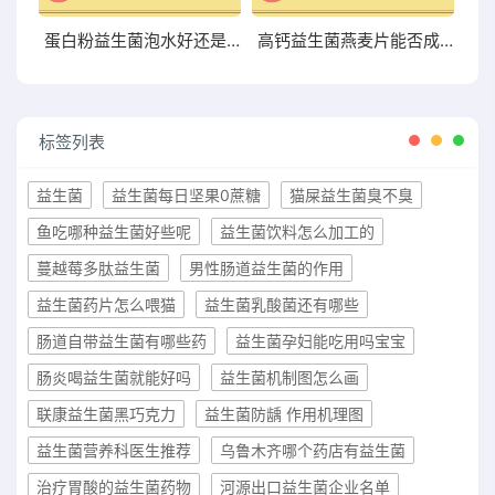
蛋白粉益生菌泡水好还是干吃好两者有何区别
高钙益生菌燕麦片能否成为你增肥的新宠？点击了解
标签列表
益生菌
益生菌每日坚果0蔗糖
猫屎益生菌臭不臭
鱼吃哪种益生菌好些呢
益生菌饮料怎么加工的
蔓越莓多肽益生菌
男性肠道益生菌的作用
益生菌药片怎么喂猫
益生菌乳酸菌还有哪些
肠道自带益生菌有哪些药
益生菌孕妇能吃用吗宝宝
肠炎喝益生菌就能好吗
益生菌机制图怎么画
联康益生菌黑巧克力
益生菌防龋 作用机理图
益生菌营养科医生推荐
乌鲁木齐哪个药店有益生菌
治疗胃酸的益生菌药物
河源出口益生菌企业名单