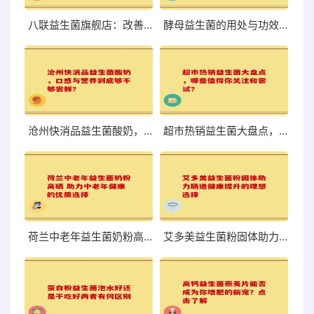
八联益生菌旗舰店：改善肠道，体验前所未有的轻盈与舒适
酵母益生菌的用处与功效你知道吗
沧州快消品益生菌酸奶，口感与营养到底够不够尝鲜？
超市热销益生菌大盘点，哪些值得你关注和尝试？
荷兰中老年益生菌奶粉高硒 助力中老年健康的优质选择
艾多美益生菌粉固体助力肠道健康提升的理想选择