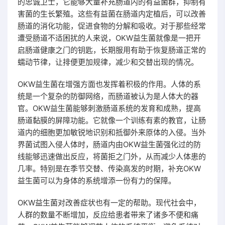
的忠诚卫士，它能够大量补充肠道内的有益菌群，抑制有
害菌的生长繁殖。这些有益菌在肠道内定植后，可以改善
肠道的消化功能，促进食物的分解和吸收。对于那些经常
遭受肠道不适困扰的人来说，OKW益生菌就像是一把开
启肠道健康之门的钥匙，长期服用有助于恢复肠道正常的
蠕动节律，让排便更加规律，减少和交替出现的情况。
OKW益生菌在增强方面也发挥着积极的作用。人体的系
统是一个复杂的防御网络，而肠道被认为是人体大的器
官。OKW益生菌能够刺激肠道系统的发育和成熟，提高
肠道黏膜的屏障功能。它就像一个训练有素的教官，让肠
道内的细胞更加敏锐地识别和抵御外来原体的入侵。当外
界菌试图入侵人体时，肠道内由OKW益生菌强化过的防
线能够迅速做出反应，将菌拒之门外，从而减少人体患的
几率。特别是在季节交替、传染高发的时期，补充OKW
益生菌可以为身体的系统增添一份有力的保障。
OKW益生菌对改善症状也有一定的帮助。现代社会中，
人群的数量不断增加，反应给患者带来了诸多不便和痛