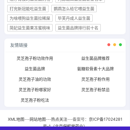
打完新冠能吃益生菌
鹦鹉怎么给它喂益生菌
为啥喂狗益生菌拉稀屎
毕芙丹成人益生菌
简妃益生菌果冻蜜桃味
益生菌品牌排行前十名
友情链接
灵芝孢子粉功效作用
益生菌品牌推荐
益生菌品牌
氨糖软骨素十大品牌
灵芝孢子油的功效
灵芝孢子粉作用
灵芝孢子粉哪家好
灵芝孢子粉禁忌
灵芝孢子粉吃法
XML地图
---
网站地图
---
热点关注
---备案号：
京ICP备17024281
号-1（北京保鹤堂药业）