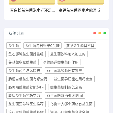
蛋白粉益生菌泡水好还是干吃好两者有何区别
高钙益生菌燕麦片能否成为你增肥的新宠？点击了解
标签列表
益生菌
益生菌每日坚果0蔗糖
猫屎益生菌臭不臭
鱼吃哪种益生菌好些呢
益生菌饮料怎么加工的
蔓越莓多肽益生菌
男性肠道益生菌的作用
益生菌药片怎么喂猫
益生菌乳酸菌还有哪些
肠道自带益生菌有哪些药
益生菌孕妇能吃用吗宝宝
肠炎喝益生菌就能好吗
益生菌机制图怎么画
联康益生菌黑巧克力
益生菌防龋 作用机理图
益生菌营养科医生推荐
乌鲁木齐哪个药店有益生菌
治疗胃酸的益生菌药物
河源出口益生菌企业名单