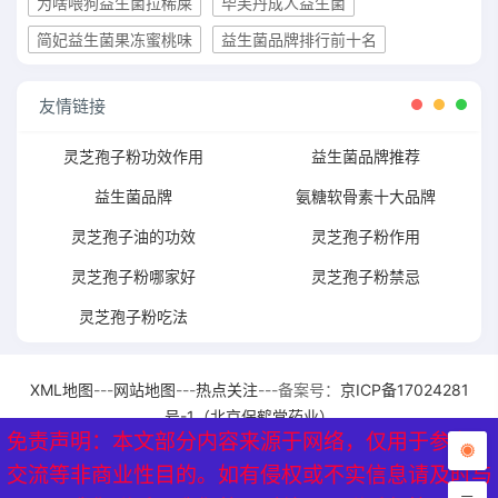
为啥喂狗益生菌拉稀屎
毕芙丹成人益生菌
简妃益生菌果冻蜜桃味
益生菌品牌排行前十名
友情链接
灵芝孢子粉功效作用
益生菌品牌推荐
益生菌品牌
氨糖软骨素十大品牌
灵芝孢子油的功效
灵芝孢子粉作用
灵芝孢子粉哪家好
灵芝孢子粉禁忌
灵芝孢子粉吃法
XML地图
---
网站地图
---
热点关注
---备案号：
京ICP备17024281
号-1（北京保鹤堂药业）
免责声明：本文部分内容来源于网络，仅用于参考、
免责声明：本文部分内容来源于网络，仅用于参考、
交流等非商业性目的。如有侵权或不实信息请及时与
交流等非商业性目的。如有侵权或不实信息请及时与