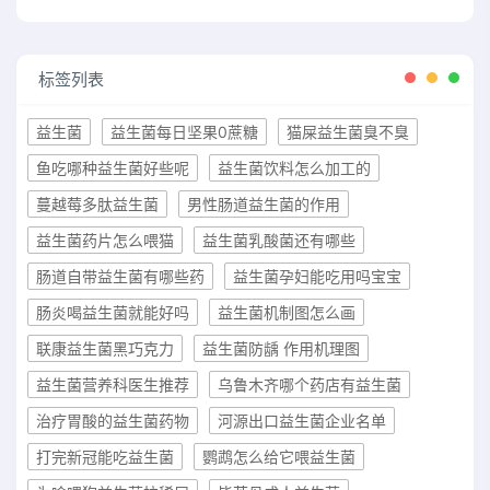
标签列表
益生菌
益生菌每日坚果0蔗糖
猫屎益生菌臭不臭
鱼吃哪种益生菌好些呢
益生菌饮料怎么加工的
蔓越莓多肽益生菌
男性肠道益生菌的作用
益生菌药片怎么喂猫
益生菌乳酸菌还有哪些
肠道自带益生菌有哪些药
益生菌孕妇能吃用吗宝宝
肠炎喝益生菌就能好吗
益生菌机制图怎么画
联康益生菌黑巧克力
益生菌防龋 作用机理图
益生菌营养科医生推荐
乌鲁木齐哪个药店有益生菌
治疗胃酸的益生菌药物
河源出口益生菌企业名单
打完新冠能吃益生菌
鹦鹉怎么给它喂益生菌