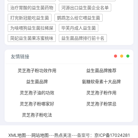
治疗胃酸的益生菌药物
河源出口益生菌企业名单
打完新冠能吃益生菌
鹦鹉怎么给它喂益生菌
为啥喂狗益生菌拉稀屎
毕芙丹成人益生菌
简妃益生菌果冻蜜桃味
益生菌品牌排行前十名
友情链接
灵芝孢子粉功效作用
益生菌品牌推荐
益生菌品牌
氨糖软骨素十大品牌
灵芝孢子油的功效
灵芝孢子粉作用
灵芝孢子粉哪家好
灵芝孢子粉禁忌
灵芝孢子粉吃法
XML地图
---
网站地图
---
热点关注
---备案号：
京ICP备17024281