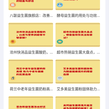
八联益生菌旗舰店：改善肠道，体验前所未有的轻盈与舒适
酵母益生菌的用处与功效你知道吗
沧州快消品益生菌酸奶，口感与营养到底够不够尝鲜？
超市热销益生菌大盘点，哪些值得你关注和尝试？
荷兰中老年益生菌奶粉高硒 助力中老年健康的优质选择
艾多美益生菌粉固体助力肠道健康提升的理想选择