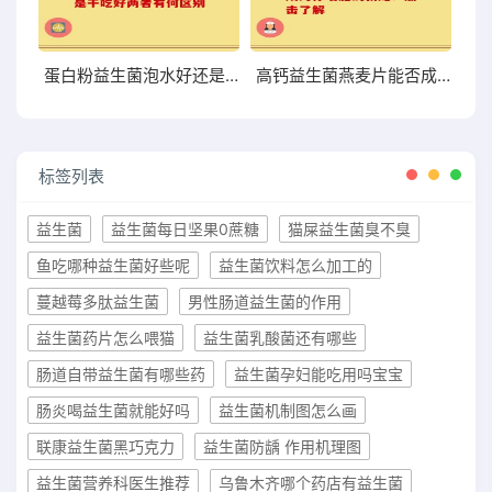
蛋白粉益生菌泡水好还是干吃好两者有何区别
高钙益生菌燕麦片能否成为你增肥的新宠？点击了解
标签列表
益生菌
益生菌每日坚果0蔗糖
猫屎益生菌臭不臭
鱼吃哪种益生菌好些呢
益生菌饮料怎么加工的
蔓越莓多肽益生菌
男性肠道益生菌的作用
益生菌药片怎么喂猫
益生菌乳酸菌还有哪些
肠道自带益生菌有哪些药
益生菌孕妇能吃用吗宝宝
肠炎喝益生菌就能好吗
益生菌机制图怎么画
联康益生菌黑巧克力
益生菌防龋 作用机理图
益生菌营养科医生推荐
乌鲁木齐哪个药店有益生菌