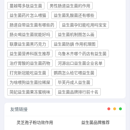
蔓越莓多肽益生菌
男性肠道益生菌的作用
益生菌药片怎么喂猫
益生菌乳酸菌还有哪些
肠道自带益生菌有哪些药
益生菌孕妇能吃用吗宝宝
肠炎喝益生菌就能好吗
益生菌机制图怎么画
联康益生菌黑巧克力
益生菌防龋 作用机理图
益生菌营养科医生推荐
乌鲁木齐哪个药店有益生菌
治疗胃酸的益生菌药物
河源出口益生菌企业名单
打完新冠能吃益生菌
鹦鹉怎么给它喂益生菌
为啥喂狗益生菌拉稀屎
毕芙丹成人益生菌
简妃益生菌果冻蜜桃味
益生菌品牌排行前十名
友情链接
灵芝孢子粉功效作用
益生菌品牌推荐