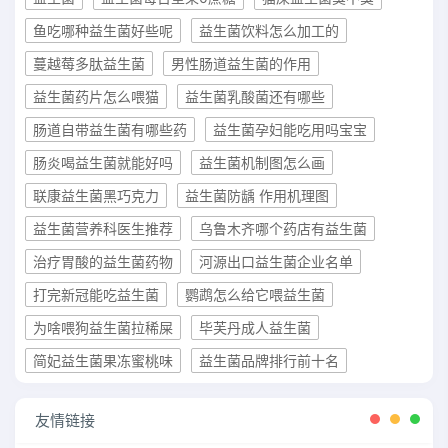
鱼吃哪种益生菌好些呢
益生菌饮料怎么加工的
蔓越莓多肽益生菌
男性肠道益生菌的作用
益生菌药片怎么喂猫
益生菌乳酸菌还有哪些
肠道自带益生菌有哪些药
益生菌孕妇能吃用吗宝宝
肠炎喝益生菌就能好吗
益生菌机制图怎么画
联康益生菌黑巧克力
益生菌防龋 作用机理图
益生菌营养科医生推荐
乌鲁木齐哪个药店有益生菌
治疗胃酸的益生菌药物
河源出口益生菌企业名单
打完新冠能吃益生菌
鹦鹉怎么给它喂益生菌
为啥喂狗益生菌拉稀屎
毕芙丹成人益生菌
简妃益生菌果冻蜜桃味
益生菌品牌排行前十名
友情链接