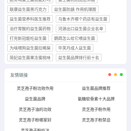
联康益生菌黑巧克力
益生菌防龋 作用机理图
益生菌营养科医生推荐
乌鲁木齐哪个药店有益生菌
治疗胃酸的益生菌药物
河源出口益生菌企业名单
打完新冠能吃益生菌
鹦鹉怎么给它喂益生菌
为啥喂狗益生菌拉稀屎
毕芙丹成人益生菌
简妃益生菌果冻蜜桃味
益生菌品牌排行前十名
友情链接
灵芝孢子粉功效作用
益生菌品牌推荐
益生菌品牌
氨糖软骨素十大品牌
灵芝孢子油的功效
灵芝孢子粉作用
灵芝孢子粉哪家好
灵芝孢子粉禁忌
灵芝孢子粉吃法