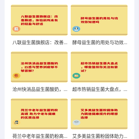
八联益生菌旗舰店：改善肠道，体验前所未有的轻盈与舒适
酵母益生菌的用处与功效你知道吗
沧州快消品益生菌酸奶，口感与营养到底够不够尝鲜？
超市热销益生菌大盘点，哪些值得你关注和尝试？
荷兰中老年益生菌奶粉高硒 助力中老年健康的优质选择
艾多美益生菌粉固体助力肠道健康提升的理想选择