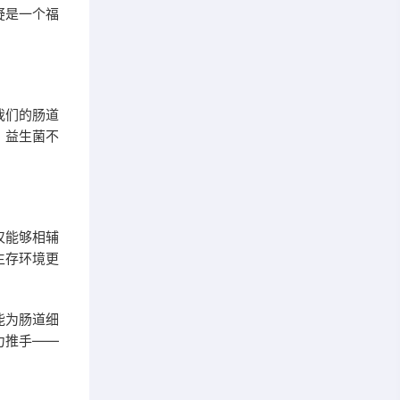
疑是一个福
我们的肠道
，益生菌不
仅能够相辅
生存环境更
能为肠道细
力推手——