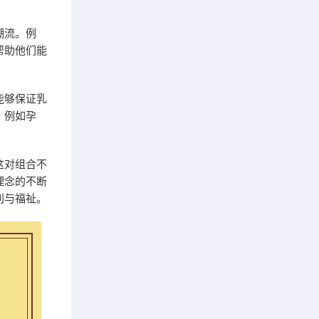
潮流。例
帮助他们能
能够保证乳
，例如孕
这对组合不
理念的不断
利与福祉。