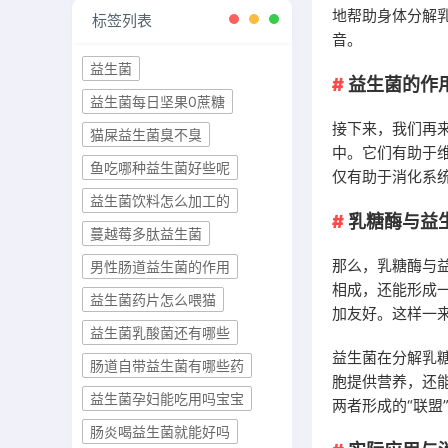
地帮助身体分解
标签列表
音。
益生菌
益生菌的作
益生菌每日坚果0蔗糖
接下来，我们再
猫屎益生菌臭不臭
中。它们有助于
鱼吃哪种益生菌好些呢
仅有助于消化系
益生菌饮料怎么加工的
乳糖酶与益
蔓越莓多肽益生菌
那么，乳糖酶与
男性肠道益生菌的作用
相成，还能形成
益生菌药片怎么喂猫
加友好。这样一
益生菌乳酸菌还有哪些
益生菌在分解乳
肠道自带益生菌有哪些药
胞提供营养，还
益生菌孕妇能吃用吗宝宝
两者形成的“联盟
肠炎喝益生菌就能好吗