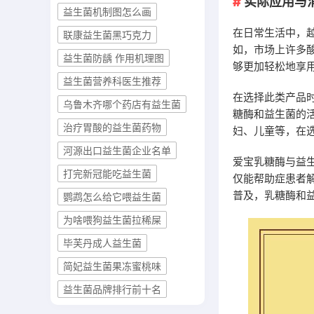
实际应用与
益生菌机制图怎么画
在日常生活中，
联康益生菌黑巧克力
如，市场上许多
益生菌防龋 作用机理图
够更加轻松地享
益生菌营养科医生推荐
在选择此类产品
乌鲁木齐哪个药店有益生菌
糖酶和益生菌的
治疗胃酸的益生菌药物
妇、儿童等，在
河源出口益生菌企业名单
爱宝乳糖酶与益
打完新冠能吃益生菌
仅能帮助症患者
普及，乳糖酶和
鹦鹉怎么给它喂益生菌
为啥喂狗益生菌拉稀屎
毕芙丹成人益生菌
简妃益生菌果冻蜜桃味
益生菌品牌排行前十名