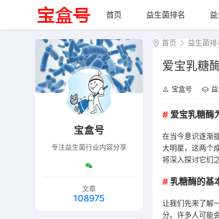
首页
益生菌排名
益
首页
益生菌排
爱宝乳糖
宝盒号
益
爱宝乳糖酶
宝盒号
在当今意识逐渐
专注益生菌行业内容分享
大明星，这两个
将深入探讨它们
乳糖酶的基
文章
108975
让我们先来了解
分。许多人可能