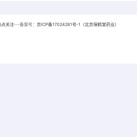
热点关注
---备案号：
京ICP备17024281号-1（北京保鹤堂药业）