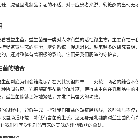
乳糖，减轻因乳制品引起的不适。对于症患者来说，乳糖酶的出现无
用
来看看益生菌。益生菌是一类对人体有益的活性微生物，主要存在于
维持肠道微生态的平衡，增强系统，促进消化。越来越多的研究表明
统的，还对整体有着积极的影响。它们是我们肠道的守护者。
生菌的结合
益生菌到底为何会结缘呢？答案其实很简单——火花！两者的结合不
一种协同效应。乳糖酶能够帮助分解乳糖，使得益生菌在乳制品中的
来，益生菌能够更好地繁殖，并发挥其强大的功效。
糖的过程中，能够生成一些对我们有益的短链脂肪酸，这些物质不仅
能改善肠道环境，降低有害菌的生长。这无疑是乳糖酶对益生菌的有
”让我们在享受乳制品带来的美味的还能收获的益处。