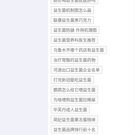
肠炎喝益生菌就能好吗
益生菌机制图怎么画
联康益生菌黑巧克力
益生菌防龋 作用机理图
益生菌营养科医生推荐
乌鲁木齐哪个药店有益生菌
治疗胃酸的益生菌药物
河源出口益生菌企业名单
打完新冠能吃益生菌
鹦鹉怎么给它喂益生菌
为啥喂狗益生菌拉稀屎
毕芙丹成人益生菌
简妃益生菌果冻蜜桃味
益生菌品牌排行前十名