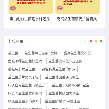
蛋白粉益生菌泡水好还是干吃好两者有何区别
高钙益生菌燕麦片能否成为你增肥的新宠？点击了解
标签列表
益生菌
益生菌每日坚果0蔗糖
猫屎益生菌臭不臭
鱼吃哪种益生菌好些呢
益生菌饮料怎么加工的
蔓越莓多肽益生菌
男性肠道益生菌的作用
益生菌药片怎么喂猫
益生菌乳酸菌还有哪些
肠道自带益生菌有哪些药
益生菌孕妇能吃用吗宝宝
肠炎喝益生菌就能好吗
益生菌机制图怎么画
联康益生菌黑巧克力
益生菌防龋 作用机理图