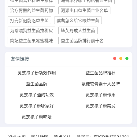
益生菌营养科医生推荐
乌鲁木齐哪个药店有益生菌
治疗胃酸的益生菌药物
河源出口益生菌企业名单
打完新冠能吃益生菌
鹦鹉怎么给它喂益生菌
为啥喂狗益生菌拉稀屎
毕芙丹成人益生菌
简妃益生菌果冻蜜桃味
益生菌品牌排行前十名
友情链接
灵芝孢子粉功效作用
益生菌品牌推荐
益生菌品牌
氨糖软骨素十大品牌
灵芝孢子油的功效
灵芝孢子粉作用
灵芝孢子粉哪家好
灵芝孢子粉禁忌
灵芝孢子粉吃法
XML地图
---
网站地图
---
热点关注
---备案号：
京ICP备17024281