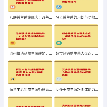
八联益生菌旗舰店：改善肠道，体验前所未有的轻盈与舒适
酵母益生菌的用处与功效你知道吗
沧州快消品益生菌酸奶，口感与营养到底够不够尝鲜？
超市热销益生菌大盘点，哪些值得你关注和尝试？
荷兰中老年益生菌奶粉高硒 助力中老年健康的优质选择
艾多美益生菌粉固体助力肠道健康提升的理想选择