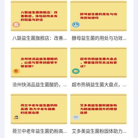
八联益生菌旗舰店：改善肠道，体验前所未有的轻盈与舒适
酵母益生菌的用处与功效你知道吗
沧州快消品益生菌酸奶，口感与营养到底够不够尝鲜？
超市热销益生菌大盘点，哪些值得你关注和尝试？
荷兰中老年益生菌奶粉高硒 助力中老年健康的优质选择
艾多美益生菌粉固体助力肠道健康提升的理想选择