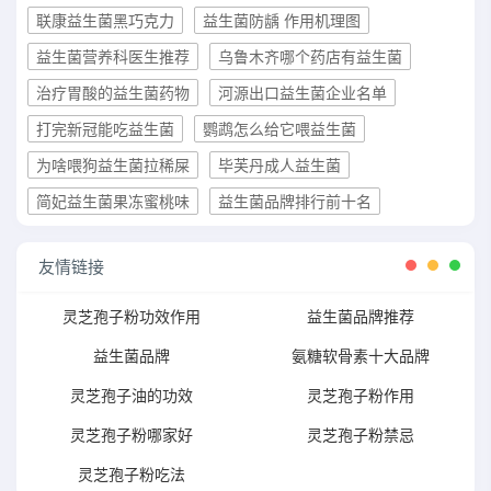
联康益生菌黑巧克力
益生菌防龋 作用机理图
益生菌营养科医生推荐
乌鲁木齐哪个药店有益生菌
治疗胃酸的益生菌药物
河源出口益生菌企业名单
打完新冠能吃益生菌
鹦鹉怎么给它喂益生菌
为啥喂狗益生菌拉稀屎
毕芙丹成人益生菌
简妃益生菌果冻蜜桃味
益生菌品牌排行前十名
友情链接
灵芝孢子粉功效作用
益生菌品牌推荐
益生菌品牌
氨糖软骨素十大品牌
灵芝孢子油的功效
灵芝孢子粉作用
灵芝孢子粉哪家好
灵芝孢子粉禁忌
灵芝孢子粉吃法