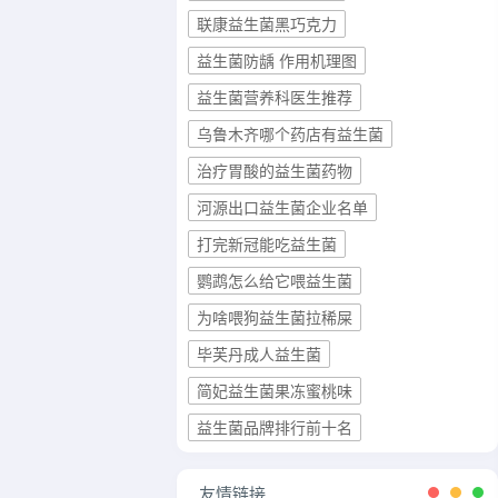
联康益生菌黑巧克力
益生菌防龋 作用机理图
益生菌营养科医生推荐
乌鲁木齐哪个药店有益生菌
治疗胃酸的益生菌药物
河源出口益生菌企业名单
打完新冠能吃益生菌
鹦鹉怎么给它喂益生菌
为啥喂狗益生菌拉稀屎
毕芙丹成人益生菌
简妃益生菌果冻蜜桃味
益生菌品牌排行前十名
友情链接