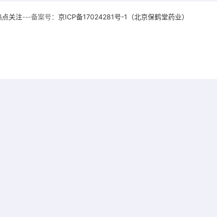
热点关注
---备案号：
京ICP备17024281号-1（北京保鹤堂药业）