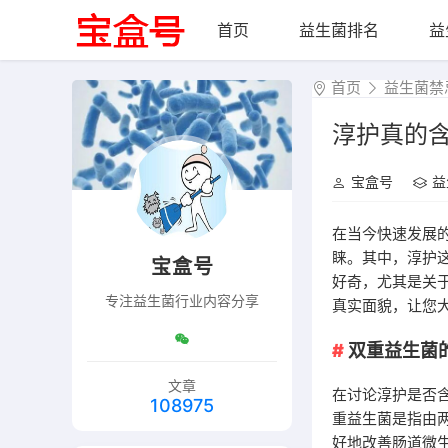
首页
益生菌排名
益
首页
益生菌禁
淳护真的
宝盒号
益
在当今快速发展
睐。其中，淳护
宝盒号
好奇，尤其是关
专注益生菌行业内容分享
真实面貌，让您
双重益生菌
文章
在讨论淳护是否
108975
重益生菌是指由
好地改善肠道微