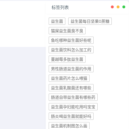
标签列表
益生菌
益生菌每日坚果0蔗糖
猫屎益生菌臭不臭
鱼吃哪种益生菌好些呢
益生菌饮料怎么加工的
蔓越莓多肽益生菌
男性肠道益生菌的作用
益生菌药片怎么喂猫
益生菌乳酸菌还有哪些
肠道自带益生菌有哪些药
益生菌孕妇能吃用吗宝宝
肠炎喝益生菌就能好吗
益生菌机制图怎么画