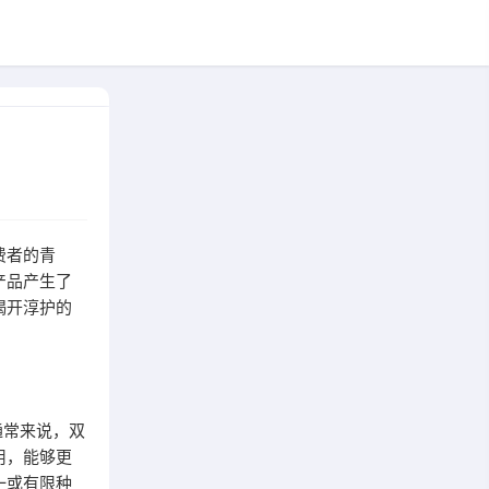
费者的青
产品产生了
揭开淳护的
通常来说，双
用，能够更
一或有限种