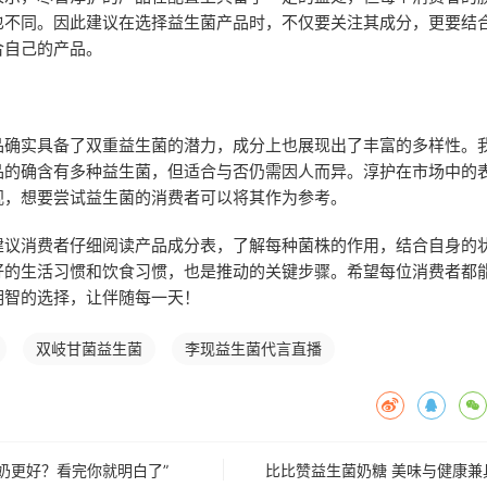
也不同。因此建议在选择益生菌产品时，不仅要关注其成分，更要结
合自己的产品。
品确实具备了双重益生菌的潜力，成分上也展现出了丰富的多样性。
品的确含有多种益生菌，但适合与否仍需因人而异。淳护在市场中的
视，想要尝试益生菌的消费者可以将其作为参考。
建议消费者仔细阅读产品成分表，了解每种菌株的作用，结合自身的
好的生活习惯和饮食习惯，也是推动的关键步骤。希望每位消费者都
明智的选择，让伴随每一天！
双岐甘菌益生菌
李现益生菌代言直播
奶更好？看完你就明白了”
比比赞益生菌奶糖 美味与健康兼