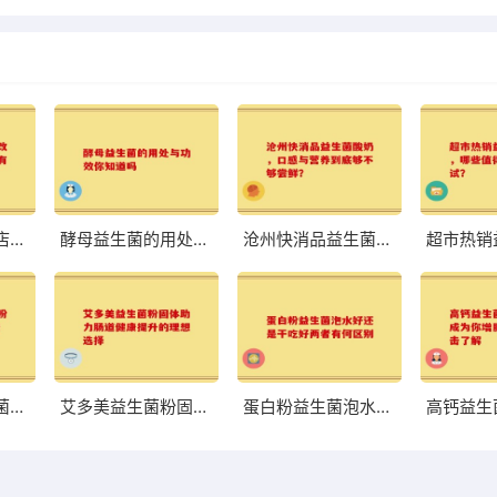
八联益生菌旗舰店：改善肠道，体验前所未有的轻盈与舒适
酵母益生菌的用处与功效你知道吗
沧州快消品益生菌酸奶，口感与营养到底够不够尝鲜？
荷兰中老年益生菌奶粉高硒 助力中老年健康的优质选择
艾多美益生菌粉固体助力肠道健康提升的理想选择
蛋白粉益生菌泡水好还是干吃好两者有何区别