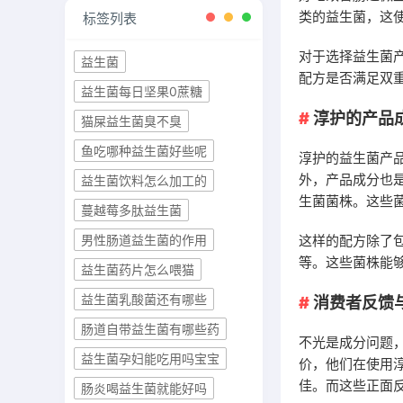
类的益生菌，这
标签列表
对于选择益生菌
益生菌
配方是否满足双
益生菌每日坚果0蔗糖
淳护的产品
猫屎益生菌臭不臭
鱼吃哪种益生菌好些呢
淳护的益生菌产
外，产品成分也
益生菌饮料怎么加工的
生菌菌株。这些
蔓越莓多肽益生菌
这样的配方除了
男性肠道益生菌的作用
等。这些菌株能
益生菌药片怎么喂猫
益生菌乳酸菌还有哪些
消费者反馈
肠道自带益生菌有哪些药
不光是成分问题
益生菌孕妇能吃用吗宝宝
价，他们在使用
佳。而这些正面
肠炎喝益生菌就能好吗