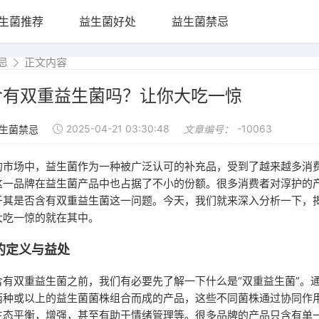
生菌推荐
益生菌好处
益生菌禁忌
忌
正文内容
含有双重益生菌吗？让你大吃一惊
2025-04-21 03:30:48
-10063
生菌禁忌
文章编号：
的市场中，益生菌作为一种被广泛认可的补充品，受到了越来越多消
这一品牌在益生菌产品中也占据了不小的份额。很多消费者对淳护的
于其是否含有双重益生菌这一问题。今天，我们就来深入分析一下，
大吃一惊的就在其中。
的定义与益处
含有双重益生菌之前，我们有必要先了解一下什么是“双重益生菌”。
两种或以上的益生菌菌株组合而成的产品，这些不同菌株通过协同作
生态平衡，增强，甚至有助于情绪管理等。很多品牌的产品只含有单