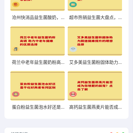
沧州快消品益生菌酸奶，口感与营养到底够不够尝鲜？
超市热销益生菌大盘点，哪些值得你关注和尝试？
荷兰中老年益生菌奶粉高硒 助力中老年健康的优质选择
艾多美益生菌粉固体助力肠道健康提升的理想选择
蛋白粉益生菌泡水好还是干吃好两者有何区别
高钙益生菌燕麦片能否成为你增肥的新宠？点击了解