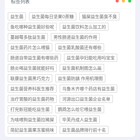
标签列表
益生菌
益生菌每日坚果0蔗糖
猫屎益生菌臭不臭
鱼吃哪种益生菌好些呢
益生菌饮料怎么加工的
蔓越莓多肽益生菌
男性肠道益生菌的作用
益生菌药片怎么喂猫
益生菌乳酸菌还有哪些
肠道自带益生菌有哪些药
益生菌孕妇能吃用吗宝宝
肠炎喝益生菌就能好吗
益生菌机制图怎么画
联康益生菌黑巧克力
益生菌防龋 作用机理图
益生菌营养科医生推荐
乌鲁木齐哪个药店有益生菌
治疗胃酸的益生菌药物
河源出口益生菌企业名单
打完新冠能吃益生菌
鹦鹉怎么给它喂益生菌
为啥喂狗益生菌拉稀屎
毕芙丹成人益生菌
简妃益生菌果冻蜜桃味
益生菌品牌排行前十名