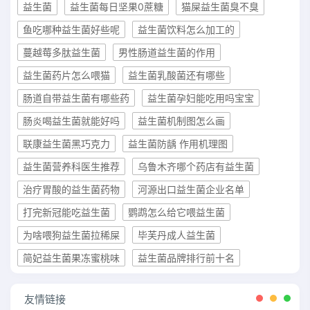
益生菌
益生菌每日坚果0蔗糖
猫屎益生菌臭不臭
鱼吃哪种益生菌好些呢
益生菌饮料怎么加工的
蔓越莓多肽益生菌
男性肠道益生菌的作用
益生菌药片怎么喂猫
益生菌乳酸菌还有哪些
肠道自带益生菌有哪些药
益生菌孕妇能吃用吗宝宝
肠炎喝益生菌就能好吗
益生菌机制图怎么画
联康益生菌黑巧克力
益生菌防龋 作用机理图
益生菌营养科医生推荐
乌鲁木齐哪个药店有益生菌
治疗胃酸的益生菌药物
河源出口益生菌企业名单
打完新冠能吃益生菌
鹦鹉怎么给它喂益生菌
为啥喂狗益生菌拉稀屎
毕芙丹成人益生菌
简妃益生菌果冻蜜桃味
益生菌品牌排行前十名
友情链接