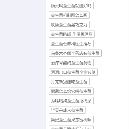
肠炎喝益生菌就能好吗
益生菌机制图怎么画
联康益生菌黑巧克力
益生菌防龋 作用机理图
益生菌营养科医生推荐
乌鲁木齐哪个药店有益生菌
治疗胃酸的益生菌药物
河源出口益生菌企业名单
打完新冠能吃益生菌
鹦鹉怎么给它喂益生菌
为啥喂狗益生菌拉稀屎
毕芙丹成人益生菌
简妃益生菌果冻蜜桃味