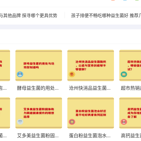
与其他品牌 探寻哪个更具优势
八联益生菌旗舰店：改善肠道，体验前所未有的轻盈与舒适
酵母益生菌的用处与功效你知道吗
沧州快消品益生菌酸奶，口感与营养到底够不够尝鲜？
荷兰中老年益生菌奶粉高硒 助力中老年健康的优质选择
艾多美益生菌粉固体助力肠道健康提升的理想选择
蛋白粉益生菌泡水好还是干吃好两者有何区别