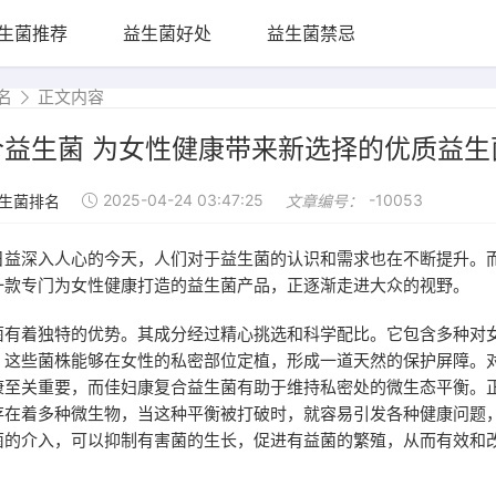
生菌推荐
益生菌好处
益生菌禁忌
名
正文内容
合益生菌 为女性健康带来新选择的优质益生
2025-04-24 03:47:25
-10053
生菌排名
文章编号：
日益深入人心的今天，人们对于益生菌的认识和需求也在不断提升。
一款专门为女性健康打造的益生菌产品，正逐渐走进大众的视野。
菌有着独特的优势。其成分经过精心挑选和科学配比。它包含多种对
，这些菌株能够在女性的私密部位定植，形成一道天然的保护屏障。
康至关重要，而佳妇康复合益生菌有助于维持私密处的微生态平衡。
存在着多种微生物，当这种平衡被打破时，就容易引发各种健康问题
菌的介入，可以抑制有害菌的生长，促进有益菌的繁殖，从而有效和