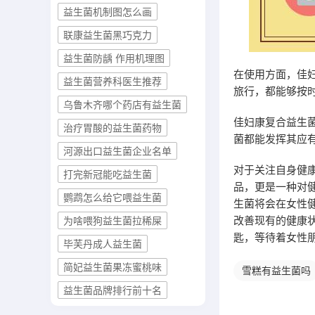
益生菌机制图怎么画
联康益生菌黑巧克力
益生菌防龋 作用机理图
在使用方面，佳
益生菌营养科医生推荐
旅行，都能够按
乌鲁木齐哪个药店有益生菌
佳妇康复合益生
治疗胃酸的益生菌药物
菌都能发挥其应
河源出口益生菌企业名单
对于关注自身健
打完新冠能吃益生菌
品，更是一种对
鹦鹉怎么给它喂益生菌
生菌将会在女性
改善现有的健康
为啥喂狗益生菌拉稀屎
匙，等待着女性
毕芙丹成人益生菌
简妃益生菌果冻蜜桃味
雪糕有益生菌吗
益生菌品牌排行前十名