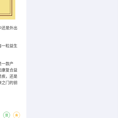
中还是外出
。
每一粒益生
是一款产
妇康复合益
是疾，还是
康之门的钥