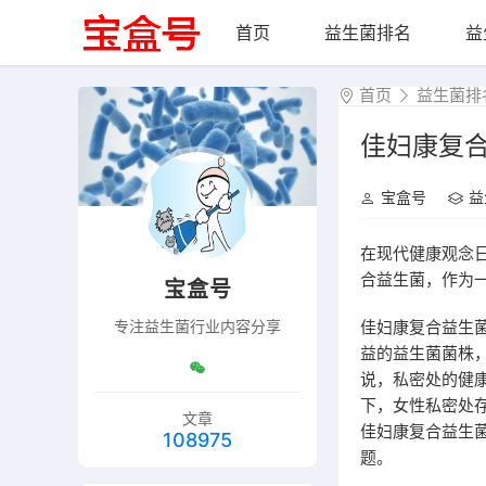
首页
益生菌排名
益
首页
益生菌排
佳妇康复
宝盒号
益
在现代健康观念
合益生菌，作为
宝盒号
佳妇康复合益生
专注益生菌行业内容分享
益的益生菌菌株
说，私密处的健
下，女性私密处
文章
佳妇康复合益生
108975
题。