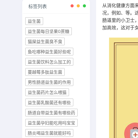
从消化健康方面
标签列表
况，例如、等。
肠道里的小卫士
益生菌
加高效，这对于
益生菌每日坚果0蔗糖
猫屎益生菌臭不臭
鱼吃哪种益生菌好些呢
益生菌饮料怎么加工的
蔓越莓多肽益生菌
男性肠道益生菌的作用
益生菌药片怎么喂猫
益生菌乳酸菌还有哪些
肠道自带益生菌有哪些药
益生菌孕妇能吃用吗宝宝
肠炎喝益生菌就能好吗