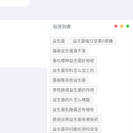
标签列表
益生菌
益生菌每日坚果0蔗糖
猫屎益生菌臭不臭
鱼吃哪种益生菌好些呢
益生菌饮料怎么加工的
蔓越莓多肽益生菌
男性肠道益生菌的作用
益生菌药片怎么喂猫
益生菌乳酸菌还有哪些
肠道自带益生菌有哪些药
益生菌孕妇能吃用吗宝宝