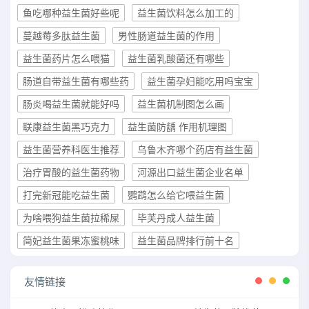
鱼吃哪种益生菌好些呢
益生菌饮料怎么加工的
蔓越莓多肽益生菌
男性肠道益生菌的作用
益生菌药片怎么喂猫
益生菌乳酸菌还有哪些
肠道自带益生菌有哪些药
益生菌孕妇能吃用吗宝宝
肠炎喝益生菌就能好吗
益生菌机制图怎么画
联康益生菌黑巧克力
益生菌防龋 作用机理图
益生菌营养科医生推荐
乌鲁木齐哪个药店有益生菌
治疗胃酸的益生菌药物
河源出口益生菌企业名单
打完新冠能吃益生菌
鹦鹉怎么给它喂益生菌
为啥喂狗益生菌拉稀屎
毕芙丹成人益生菌
简妃益生菌果冻蜜桃味
益生菌品牌排行前十名
友情链接