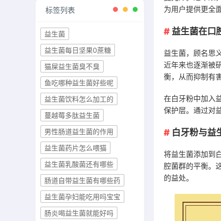
为用户提供更全
标签列表
益生菌在口
益生菌
益生菌每日坚果0蔗糖
益生菌，顾名思
近年来也逐渐被
猫屎益生菌臭不臭
衡，从而抑制有
鱼吃哪种益生菌好些呢
在白牙粉中加入
益生菌饮料怎么加工的
保护层。通过对
蔓越莓多肽益生菌
白牙粉与益
男性肠道益生菌的作用
益生菌药片怎么喂猫
将益生菌添加到
益生菌乳酸菌还有哪些
腔菌群的平衡。
的益处。
肠道自带益生菌有哪些药
益生菌孕妇能吃用吗宝宝
肠炎喝益生菌就能好吗