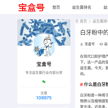
首页
益生菌排名
益
首页
益生菌排
白牙粉中
宝盒号
益
在现代口腔护理
下，这一产品的
宝盒号
益生菌。今天，
专注益生菌行业内容分享
尚。
什么是白牙
文章
白牙粉是一种用
108975
物质以及植物提
复光泽。近年来