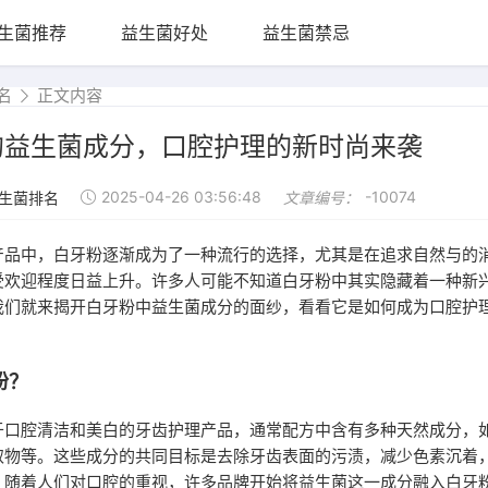
生菌推荐
益生菌好处
益生菌禁忌
名
正文内容
的益生菌成分，口腔护理的新时尚来袭
2025-04-26 03:56:48
-10074
生菌排名
文章编号：
产品中，白牙粉逐渐成为了一种流行的选择，尤其是在追求自然与的
受欢迎程度日益上升。许多人可能不知道白牙粉中其实隐藏着一种新
我们就来揭开白牙粉中益生菌成分的面纱，看看它是如何成为口腔护
粉？
于口腔清洁和美白的牙齿护理产品，通常配方中含有多种天然成分，
取物等。这些成分的共同目标是去除牙齿表面的污渍，减少色素沉着
，随着人们对口腔的重视，许多品牌开始将益生菌这一成分融入白牙