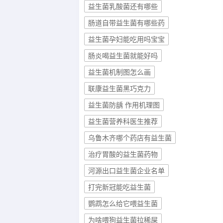
益生菌乳酸菌还有哪些
肠道自带益生菌有哪些药
益生菌孕妇能吃用吗宝宝
肠炎喝益生菌就能好吗
益生菌机制图怎么画
联康益生菌黑巧克力
益生菌防龋 作用机理图
益生菌营养科医生推荐
乌鲁木齐哪个药店有益生菌
治疗胃酸的益生菌药物
河源出口益生菌企业名单
打完新冠能吃益生菌
鹦鹉怎么给它喂益生菌
为啥喂狗益生菌拉稀屎