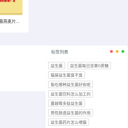
高钙益生菌燕麦片能否成为你增肥的新宠？点击了解
标签列表
益生菌
益生菌每日坚果0蔗糖
猫屎益生菌臭不臭
鱼吃哪种益生菌好些呢
益生菌饮料怎么加工的
蔓越莓多肽益生菌
男性肠道益生菌的作用
益生菌药片怎么喂猫