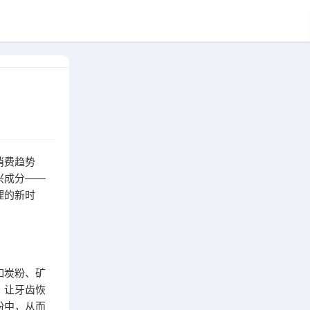
消费趋势
兴成分——
理的新时
如炭粉、矿
，让牙齿恢
粉中，从而