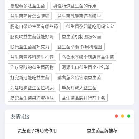
蔓越莓多肽益生菌
男性肠道益生菌的作用
益生菌药片怎么喂猫
益生菌乳酸菌还有哪些
肠道自带益生菌有哪些药
益生菌孕妇能吃用吗宝宝
肠炎喝益生菌就能好吗
益生菌机制图怎么画
联康益生菌黑巧克力
益生菌防龋 作用机理图
益生菌营养科医生推荐
乌鲁木齐哪个药店有益生菌
治疗胃酸的益生菌药物
河源出口益生菌企业名单
打完新冠能吃益生菌
鹦鹉怎么给它喂益生菌
为啥喂狗益生菌拉稀屎
毕芙丹成人益生菌
简妃益生菌果冻蜜桃味
益生菌品牌排行前十名
友情链接
灵芝孢子粉功效作用
益生菌品牌推荐