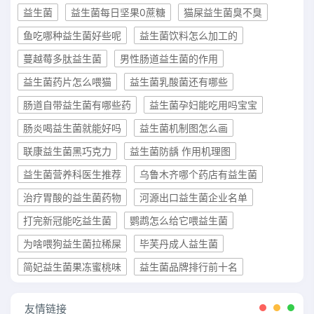
益生菌
益生菌每日坚果0蔗糖
猫屎益生菌臭不臭
鱼吃哪种益生菌好些呢
益生菌饮料怎么加工的
蔓越莓多肽益生菌
男性肠道益生菌的作用
益生菌药片怎么喂猫
益生菌乳酸菌还有哪些
肠道自带益生菌有哪些药
益生菌孕妇能吃用吗宝宝
肠炎喝益生菌就能好吗
益生菌机制图怎么画
联康益生菌黑巧克力
益生菌防龋 作用机理图
益生菌营养科医生推荐
乌鲁木齐哪个药店有益生菌
治疗胃酸的益生菌药物
河源出口益生菌企业名单
打完新冠能吃益生菌
鹦鹉怎么给它喂益生菌
为啥喂狗益生菌拉稀屎
毕芙丹成人益生菌
简妃益生菌果冻蜜桃味
益生菌品牌排行前十名
友情链接