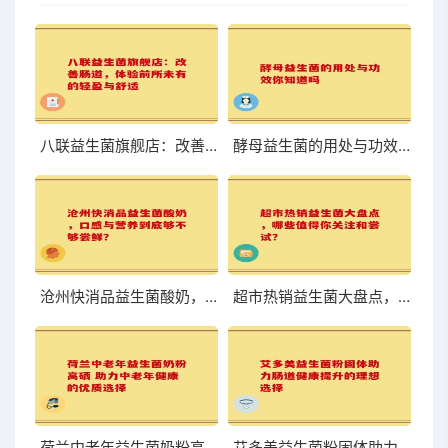
八联益生菌旗舰店：改善肠道，体验前所未有的轻盈与舒适
酵母益生菌的用处与功效你知道吗
沧州快消品益生菌酸奶，口感与营养到底够不够尝鲜？
超市热销益生菌大盘点，哪些值得你关注和尝试？
荷兰中老年益生菌奶粉高硒 助力中老年健康的优质选择
艾多美益生菌粉固体助力肠道健康提升的理想选择