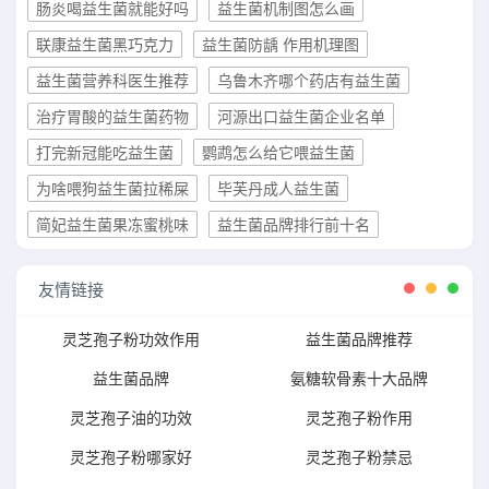
肠炎喝益生菌就能好吗
益生菌机制图怎么画
联康益生菌黑巧克力
益生菌防龋 作用机理图
益生菌营养科医生推荐
乌鲁木齐哪个药店有益生菌
治疗胃酸的益生菌药物
河源出口益生菌企业名单
打完新冠能吃益生菌
鹦鹉怎么给它喂益生菌
为啥喂狗益生菌拉稀屎
毕芙丹成人益生菌
简妃益生菌果冻蜜桃味
益生菌品牌排行前十名
友情链接
灵芝孢子粉功效作用
益生菌品牌推荐
益生菌品牌
氨糖软骨素十大品牌
灵芝孢子油的功效
灵芝孢子粉作用
灵芝孢子粉哪家好
灵芝孢子粉禁忌