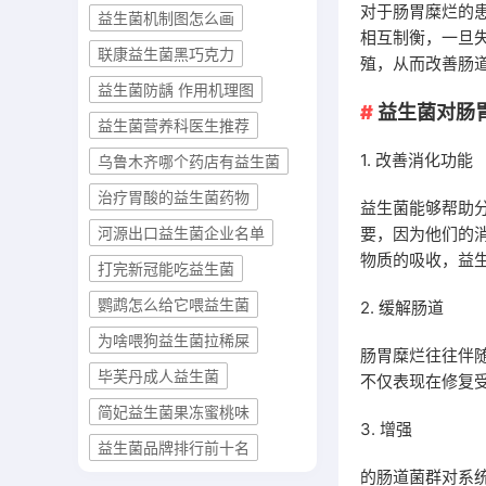
对于肠胃糜烂的
益生菌机制图怎么画
相互制衡，一旦
联康益生菌黑巧克力
殖，从而改善肠
益生菌防龋 作用机理图
益生菌对肠
益生菌营养科医生推荐
1. 改善消化功能
乌鲁木齐哪个药店有益生菌
治疗胃酸的益生菌药物
益生菌能够帮助
要，因为他们的
河源出口益生菌企业名单
物质的吸收，益
打完新冠能吃益生菌
鹦鹉怎么给它喂益生菌
2. 缓解肠道
为啥喂狗益生菌拉稀屎
肠胃糜烂往往伴
毕芙丹成人益生菌
不仅表现在修复
简妃益生菌果冻蜜桃味
3. 增强
益生菌品牌排行前十名
的肠道菌群对系