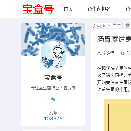
首页
益生菌排名
益
首页
益生菌推
肠胃糜烂
宝盒号
益
在现代快节奏的
来了诸多困扰，
宝盒号
开始关注益生菌
专注益生菌行业内容分享
读益生菌的作用
文章
108975