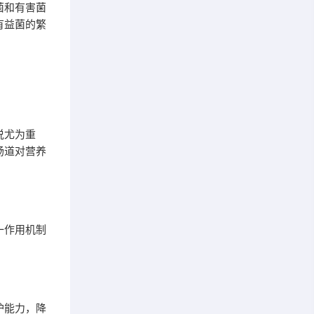
菌和有害菌
有益菌的繁
说尤为重
肠道对营养
一作用机制
护能力，降