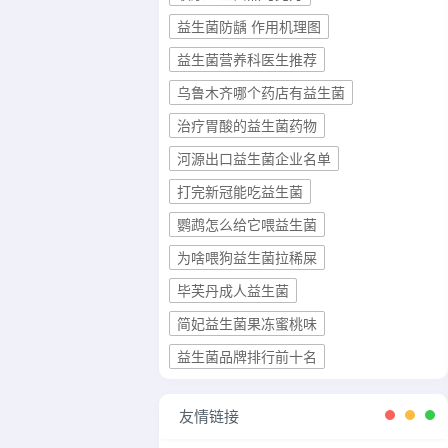
益生菌防龋 作用机理图
益生菌营养科医生推荐
乌鲁木齐哪个药店有益生菌
治疗胃酸的益生菌药物
河源出口益生菌企业名单
打完新冠能吃益生菌
鹦鹉怎么给它喂益生菌
为啥喂狗益生菌拉稀屎
毕芙丹成人益生菌
简妃益生菌果冻蜜桃味
益生菌品牌排行前十名
友情链接