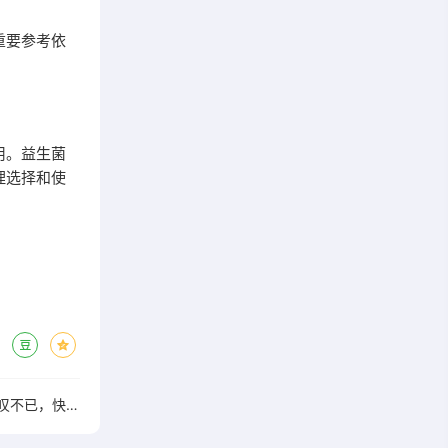
重要参考依
用。益生菌
理选择和使
草莓益生菌5.9的奇妙效果，让你惊叹不已，快来了解吧