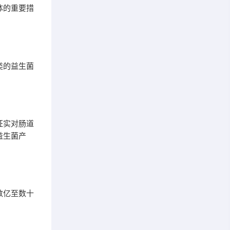
体的重要措
类的益生菌
证实对肠道
益生菌产
数亿至数十