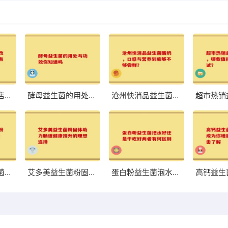
八联益生菌旗舰店：改善肠道，体验前所未有的轻盈与舒适
酵母益生菌的用处与功效你知道吗
沧州快消品益生菌酸奶，口感与营养到底够不够尝鲜？
荷兰中老年益生菌奶粉高硒 助力中老年健康的优质选择
艾多美益生菌粉固体助力肠道健康提升的理想选择
蛋白粉益生菌泡水好还是干吃好两者有何区别