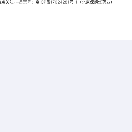
热点关注
---备案号：
京ICP备17024281号-1（北京保鹤堂药业）