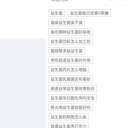
益生菌
益生菌每日坚果0蔗糖
猫屎益生菌臭不臭
鱼吃哪种益生菌好些呢
益生菌饮料怎么加工的
蔓越莓多肽益生菌
男性肠道益生菌的作用
益生菌药片怎么喂猫
益生菌乳酸菌还有哪些
肠道自带益生菌有哪些药
益生菌孕妇能吃用吗宝宝
肠炎喝益生菌就能好吗
益生菌机制图怎么画
联康益生菌黑巧克力