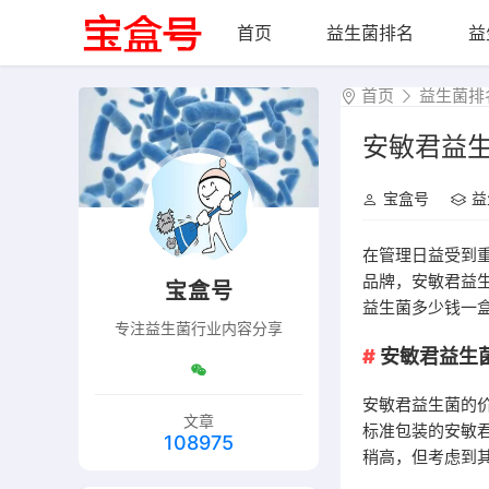
首页
益生菌排名
益
首页
益生菌排
安敏君益
宝盒号
益
在管理日益受到
品牌，安敏君益
宝盒号
益生菌多少钱一
专注益生菌行业内容分享
安敏君益生
安敏君益生菌的
文章
标准包装的安敏君
108975
稍高，但考虑到