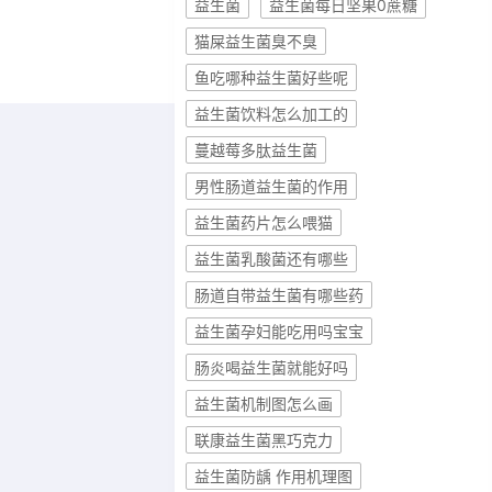
益生菌
益生菌每日坚果0蔗糖
猫屎益生菌臭不臭
鱼吃哪种益生菌好些呢
益生菌饮料怎么加工的
蔓越莓多肽益生菌
男性肠道益生菌的作用
益生菌药片怎么喂猫
益生菌乳酸菌还有哪些
肠道自带益生菌有哪些药
益生菌孕妇能吃用吗宝宝
肠炎喝益生菌就能好吗
益生菌机制图怎么画
联康益生菌黑巧克力
益生菌防龋 作用机理图