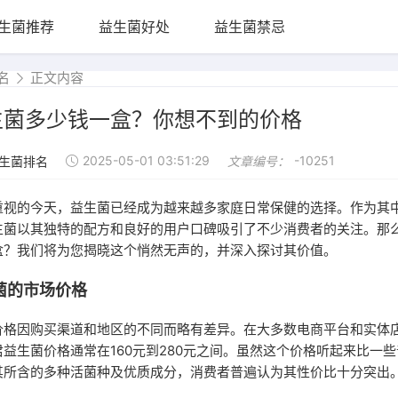
生菌推荐
益生菌好处
益生菌禁忌
名
正文内容
生菌多少钱一盒？你想不到的价格
2025-05-01 03:51:29
-10251
生菌排名
文章编号：
重视的今天，益生菌已经成为越来越多家庭日常保健的选择。作为其
生菌以其独特的配方和良好的用户口碑吸引了不少消费者的关注。那
盒？我们将为您揭晓这个悄然无声的，并深入探讨其价值。
菌的市场价格
价格因购买渠道和地区的不同而略有差异。在大多数电商平台和实体
益生菌价格通常在160元到280元之间。虽然这个价格听起来比一
其所含的多种活菌种及优质成分，消费者普遍认为其性价比十分突出