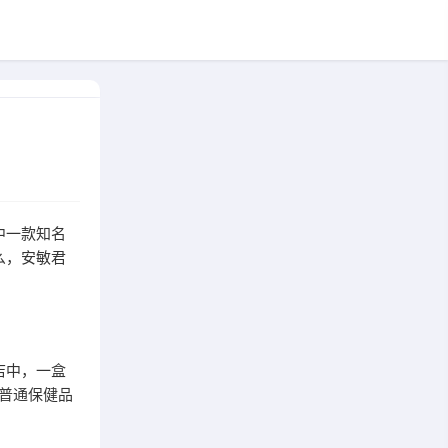
中一款知名
么，安敏君
店中，一盒
些普通保健品
。