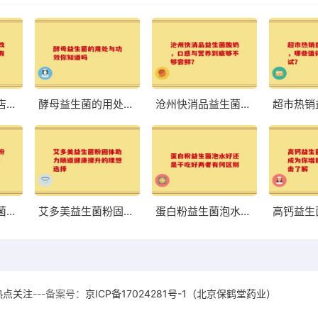
八联益生菌旗舰店：改善肠道，体验前所未有的轻盈与舒适
酵母益生菌的用处与功效你知道吗
沧州快消品益生菌酸奶，口感与营养到底够不够尝鲜？
荷兰中老年益生菌奶粉高硒 助力中老年健康的优质选择
艾多美益生菌粉固体助力肠道健康提升的理想选择
蛋白粉益生菌泡水好还是干吃好两者有何区别
热点关注
---备案号：
京ICP备17024281号-1（北京保鹤堂药业）