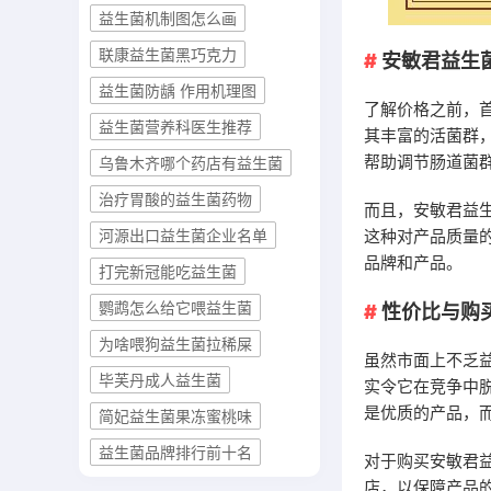
益生菌机制图怎么画
联康益生菌黑巧克力
安敏君益生
益生菌防龋 作用机理图
了解价格之前，
益生菌营养科医生推荐
其丰富的活菌群
帮助调节肠道菌
乌鲁木齐哪个药店有益生菌
治疗胃酸的益生菌药物
而且，安敏君益
这种对产品质量
河源出口益生菌企业名单
品牌和产品。
打完新冠能吃益生菌
鹦鹉怎么给它喂益生菌
性价比与购
为啥喂狗益生菌拉稀屎
虽然市面上不乏
毕芙丹成人益生菌
实令它在竞争中
是优质的产品，
简妃益生菌果冻蜜桃味
益生菌品牌排行前十名
对于购买安敏君
店，以保障产品