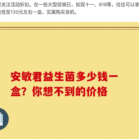
您关注活动折扣。在一些大型促销日，如双十一、618等，往往可以
低至130元左右一盒，实属购买良机。