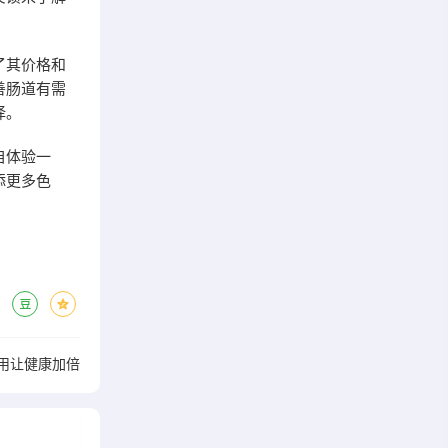
了其价格和
善肠道有需
择。
自体验一
添更多色
用让健康加倍