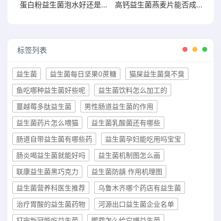
蛋白粉益生菌泡水好还是干吃好两者有何区别
高钙益生菌燕麦片能否成为你增肥的新宠？点击了解
标签列表
益生菌
益生菌每日坚果0蔗糖
猫屎益生菌臭不臭
鱼吃哪种益生菌好些呢
益生菌饮料怎么加工的
蔓越莓多肽益生菌
男性肠道益生菌的作用
益生菌药片怎么喂猫
益生菌乳酸菌还有哪些
肠道自带益生菌有哪些药
益生菌孕妇能吃用吗宝宝
肠炎喝益生菌就能好吗
益生菌机制图怎么画
联康益生菌黑巧克力
益生菌防龋 作用机理图
益生菌营养科医生推荐
乌鲁木齐哪个药店有益生菌
治疗胃酸的益生菌药物
河源出口益生菌企业名单
打完新冠能吃益生菌
鹦鹉怎么给它喂益生菌