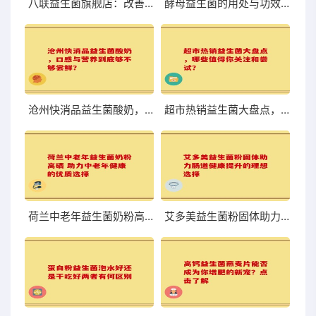
八联益生菌旗舰店：改善肠道，体验前所未有的轻盈与舒适
酵母益生菌的用处与功效你知道吗
沧州快消品益生菌酸奶，口感与营养到底够不够尝鲜？
超市热销益生菌大盘点，哪些值得你关注和尝试？
荷兰中老年益生菌奶粉高硒 助力中老年健康的优质选择
艾多美益生菌粉固体助力肠道健康提升的理想选择