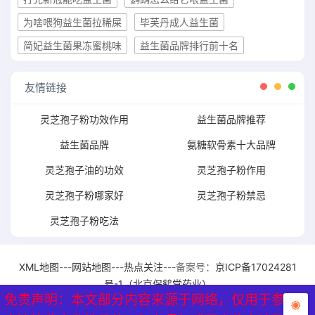
为啥喂狗益生菌拉稀屎
毕芙丹成人益生菌
简妃益生菌果冻蜜桃味
益生菌品牌排行前十名
友情链接
灵芝孢子粉功效作用
益生菌品牌推荐
益生菌品牌
氨糖软骨素十大品牌
灵芝孢子油的功效
灵芝孢子粉作用
灵芝孢子粉哪家好
灵芝孢子粉禁忌
灵芝孢子粉吃法
XML地图
---
网站地图
---
热点关注
---备案号：
京ICP备17024281
号-1（北京保鹤堂药业）
免责声明：本文部分内容来源于网络，仅用于参考、
免责声明：本文部分内容来源于网络，仅用于参考、