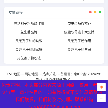
友情链接
灵芝孢子粉功效作用
益生菌品牌推荐
益生菌品牌
氨糖软骨素十大品牌
灵芝孢子油的功效
灵芝孢子粉作用
灵芝孢子粉哪家好
灵芝孢子粉禁忌
灵芝孢子粉吃法
XML地图
---
网站地图
---
热点关注
---备案号：
京ICP备17024281
号-1（北京保鹤堂药业）
免责声明：本文部分内容来源于网络，仅用于参考、
免责声明：本文部分内容来源于网络，仅用于参考、
交流等非商业性目的。如有侵权或不实信息请及时与
交流等非商业性目的。如有侵权或不实信息请及时与
我们联系，我们将及时处理。联系邮箱
我们联系，我们将及时处理。联系邮箱
zxzq88807@aliyun.com
zxzq88807@aliyun.com