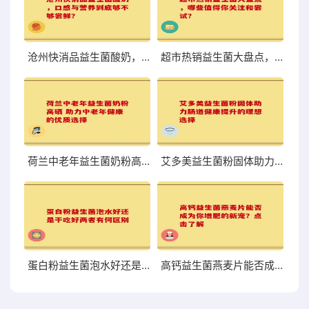
沧州快消品益生菌酸奶，口感与营养到底够不够尝鲜？
超市热销益生菌大盘点，哪些值得你关注和尝试？
荷兰中老年益生菌奶粉高硒 助力中老年健康的优质选择
艾多美益生菌粉固体助力肠道健康提升的理想选择
蛋白粉益生菌泡水好还是干吃好两者有何区别
高钙益生菌燕麦片能否成为你增肥的新宠？点击了解