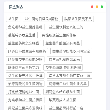
标签列表
益生菌
益生菌每日坚果0蔗糖
猫屎益生菌臭不臭
鱼吃哪种益生菌好些呢
益生菌饮料怎么加工的
蔓越莓多肽益生菌
男性肠道益生菌的作用
益生菌药片怎么喂猫
益生菌乳酸菌还有哪些
肠道自带益生菌有哪些药
益生菌孕妇能吃用吗宝宝
肠炎喝益生菌就能好吗
益生菌机制图怎么画
联康益生菌黑巧克力
益生菌防龋 作用机理图
益生菌营养科医生推荐
乌鲁木齐哪个药店有益生菌
治疗胃酸的益生菌药物
河源出口益生菌企业名单
打完新冠能吃益生菌
鹦鹉怎么给它喂益生菌
为啥喂狗益生菌拉稀屎
毕芙丹成人益生菌
简妃益生菌果冻蜜桃味
益生菌品牌排行前十名