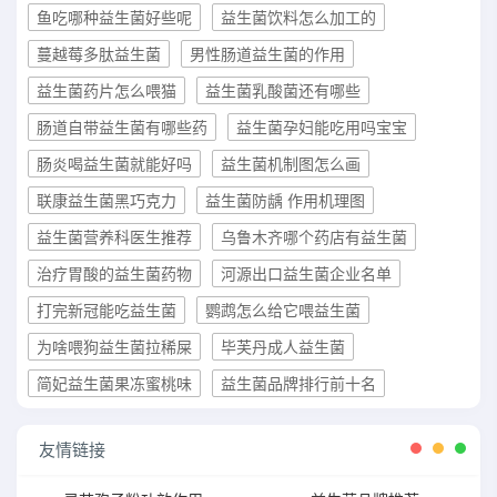
鱼吃哪种益生菌好些呢
益生菌饮料怎么加工的
蔓越莓多肽益生菌
男性肠道益生菌的作用
益生菌药片怎么喂猫
益生菌乳酸菌还有哪些
肠道自带益生菌有哪些药
益生菌孕妇能吃用吗宝宝
肠炎喝益生菌就能好吗
益生菌机制图怎么画
联康益生菌黑巧克力
益生菌防龋 作用机理图
益生菌营养科医生推荐
乌鲁木齐哪个药店有益生菌
治疗胃酸的益生菌药物
河源出口益生菌企业名单
打完新冠能吃益生菌
鹦鹉怎么给它喂益生菌
为啥喂狗益生菌拉稀屎
毕芙丹成人益生菌
简妃益生菌果冻蜜桃味
益生菌品牌排行前十名
友情链接