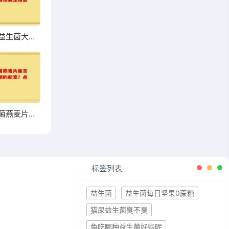
超市热销益生菌大盘点，哪些值得你关注和尝试？
高钙益生菌燕麦片能否成为你增肥的新宠？点击了解
标签列表
益生菌
益生菌每日坚果0蔗糖
猫屎益生菌臭不臭
鱼吃哪种益生菌好些呢