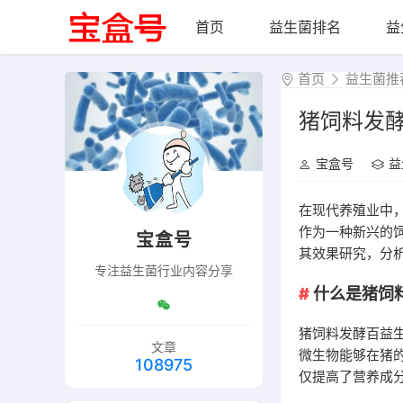
首页
益生菌排名
益
首页
益生菌推
猪饲料发
宝盒号
益
在现代养殖业中
作为一种新兴的
宝盒号
其效果研究，分
专注益生菌行业内容分享
什么是猪饲
猪饲料发酵百益
文章
微生物能够在猪
108975
仅提高了营养成