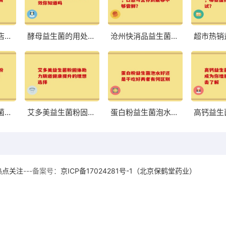
八联益生菌旗舰店：改善肠道，体验前所未有的轻盈与舒适
酵母益生菌的用处与功效你知道吗
沧州快消品益生菌酸奶，口感与营养到底够不够尝鲜？
荷兰中老年益生菌奶粉高硒 助力中老年健康的优质选择
艾多美益生菌粉固体助力肠道健康提升的理想选择
蛋白粉益生菌泡水好还是干吃好两者有何区别
热点关注
---备案号：
京ICP备17024281号-1（北京保鹤堂药业）