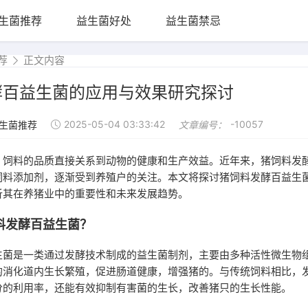
生菌推荐
益生菌好处
益生菌禁忌
荐
正文内容
酵百益生菌的应用与效果研究探讨
2025-05-04 03:33:42
-10057
生菌推荐
文章编号：
，饲料的品质直接关系到动物的健康和生产效益。近年来，猪饲料发
饲料添加剂，逐渐受到养殖户的关注。本文将探讨猪饲料发酵百益生
析其在养猪业中的重要性和未来发展趋势。
料发酵百益生菌？
生菌是一类通过发酵技术制成的益生菌制剂，主要由多种活性微生物
的消化道内生长繁殖，促进肠道健康，增强猪的。与传统饲料相比，
分的利用率，还能有效抑制有害菌的生长，改善猪只的生长性能。