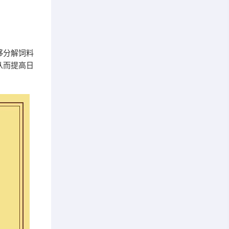
够分解饲料
从而提高日