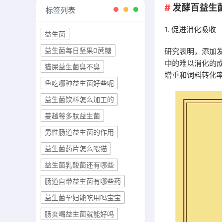
发酵百益生
标签列表
1. 促进消化吸收
益生菌
益生菌每日坚果0蔗糖
研究表明，添加
中的难以消化的
猫屎益生菌臭不臭
增重和饲料转化
鱼吃哪种益生菌好些呢
益生菌饮料怎么加工的
蔓越莓多肽益生菌
男性肠道益生菌的作用
益生菌药片怎么喂猫
益生菌乳酸菌还有哪些
肠道自带益生菌有哪些药
益生菌孕妇能吃用吗宝宝
肠炎喝益生菌就能好吗