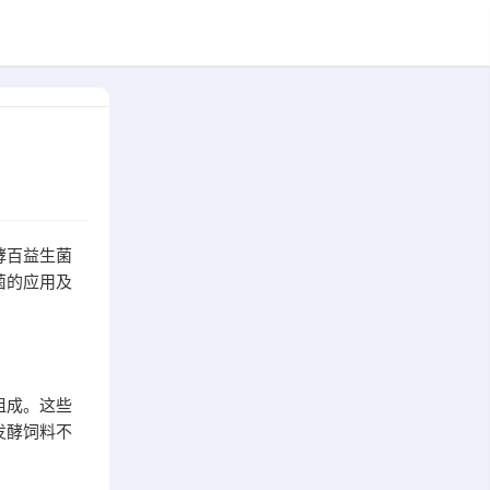
酵百益生菌
菌的应用及
组成。这些
发酵饲料不