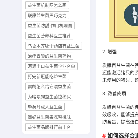
益生菌机制图怎么画
联康益生菌黑巧克力
益生菌防龋 作用机理图
益生菌营养科医生推荐
乌鲁木齐哪个药店有益生菌
2. 增强
治疗胃酸的益生菌药物
发酵百益生菌在
河源出口益生菌企业名单
还能激活猪只的
打完新冠能吃益生菌
未使用的猪只，
鹦鹉怎么给它喂益生菌
3. 改善肉质
为啥喂狗益生菌拉稀屎
发酵百益生菌的
毕芙丹成人益生菌
效吸收，能够提
简妃益生菌果冻蜜桃味
肪含量，提高蛋
益生菌品牌排行前十名
如何选择合