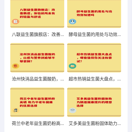
八联益生菌旗舰店：改善肠道，体验前所未有的轻盈与舒适
酵母益生菌的用处与功效你知道吗
沧州快消品益生菌酸奶，口感与营养到底够不够尝鲜？
超市热销益生菌大盘点，哪些值得你关注和尝试？
荷兰中老年益生菌奶粉高硒 助力中老年健康的优质选择
艾多美益生菌粉固体助力肠道健康提升的理想选择