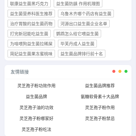
联康益生菌黑巧克力
益生菌防龋 作用机理图
益生菌营养科医生推荐
乌鲁木齐哪个药店有益生菌
治疗胃酸的益生菌药物
河源出口益生菌企业名单
打完新冠能吃益生菌
鹦鹉怎么给它喂益生菌
为啥喂狗益生菌拉稀屎
毕芙丹成人益生菌
简妃益生菌果冻蜜桃味
益生菌品牌排行前十名
友情链接
灵芝孢子粉功效作用
益生菌品牌推荐
益生菌品牌
氨糖软骨素十大品牌
灵芝孢子油的功效
灵芝孢子粉作用
灵芝孢子粉哪家好
灵芝孢子粉禁忌
灵芝孢子粉吃法