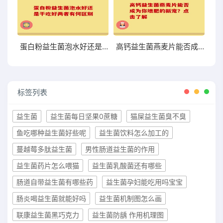
蛋白粉益生菌泡水好还是干吃好两者有何区别
高钙益生菌燕麦片能否成为你增肥的新宠？点击了解
标签列表
益生菌
益生菌每日坚果0蔗糖
猫屎益生菌臭不臭
鱼吃哪种益生菌好些呢
益生菌饮料怎么加工的
蔓越莓多肽益生菌
男性肠道益生菌的作用
益生菌药片怎么喂猫
益生菌乳酸菌还有哪些
肠道自带益生菌有哪些药
益生菌孕妇能吃用吗宝宝
肠炎喝益生菌就能好吗
益生菌机制图怎么画
联康益生菌黑巧克力
益生菌防龋 作用机理图