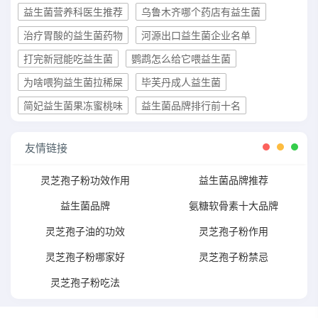
益生菌营养科医生推荐
乌鲁木齐哪个药店有益生菌
治疗胃酸的益生菌药物
河源出口益生菌企业名单
打完新冠能吃益生菌
鹦鹉怎么给它喂益生菌
为啥喂狗益生菌拉稀屎
毕芙丹成人益生菌
简妃益生菌果冻蜜桃味
益生菌品牌排行前十名
友情链接
灵芝孢子粉功效作用
益生菌品牌推荐
益生菌品牌
氨糖软骨素十大品牌
灵芝孢子油的功效
灵芝孢子粉作用
灵芝孢子粉哪家好
灵芝孢子粉禁忌
灵芝孢子粉吃法