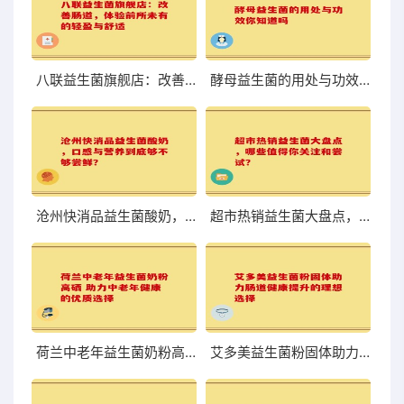
八联益生菌旗舰店：改善肠道，体验前所未有的轻盈与舒适
酵母益生菌的用处与功效你知道吗
沧州快消品益生菌酸奶，口感与营养到底够不够尝鲜？
超市热销益生菌大盘点，哪些值得你关注和尝试？
荷兰中老年益生菌奶粉高硒 助力中老年健康的优质选择
艾多美益生菌粉固体助力肠道健康提升的理想选择