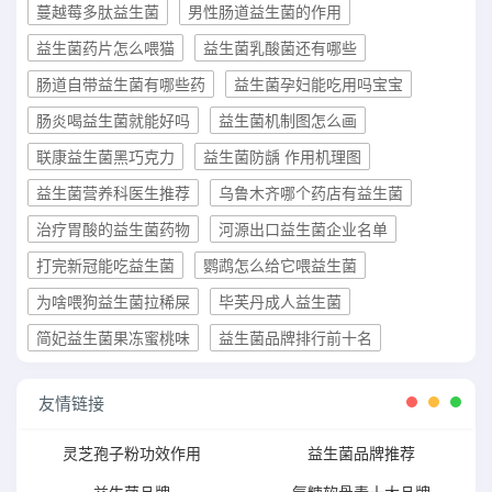
蔓越莓多肽益生菌
男性肠道益生菌的作用
益生菌药片怎么喂猫
益生菌乳酸菌还有哪些
肠道自带益生菌有哪些药
益生菌孕妇能吃用吗宝宝
肠炎喝益生菌就能好吗
益生菌机制图怎么画
联康益生菌黑巧克力
益生菌防龋 作用机理图
益生菌营养科医生推荐
乌鲁木齐哪个药店有益生菌
治疗胃酸的益生菌药物
河源出口益生菌企业名单
打完新冠能吃益生菌
鹦鹉怎么给它喂益生菌
为啥喂狗益生菌拉稀屎
毕芙丹成人益生菌
简妃益生菌果冻蜜桃味
益生菌品牌排行前十名
友情链接
灵芝孢子粉功效作用
益生菌品牌推荐