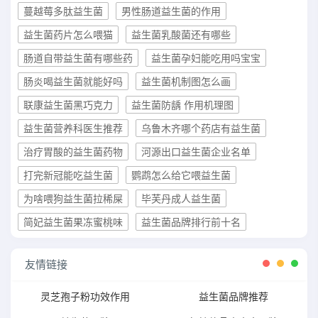
蔓越莓多肽益生菌
男性肠道益生菌的作用
益生菌药片怎么喂猫
益生菌乳酸菌还有哪些
肠道自带益生菌有哪些药
益生菌孕妇能吃用吗宝宝
肠炎喝益生菌就能好吗
益生菌机制图怎么画
联康益生菌黑巧克力
益生菌防龋 作用机理图
益生菌营养科医生推荐
乌鲁木齐哪个药店有益生菌
治疗胃酸的益生菌药物
河源出口益生菌企业名单
打完新冠能吃益生菌
鹦鹉怎么给它喂益生菌
为啥喂狗益生菌拉稀屎
毕芙丹成人益生菌
简妃益生菌果冻蜜桃味
益生菌品牌排行前十名
友情链接
灵芝孢子粉功效作用
益生菌品牌推荐