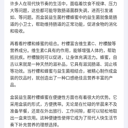
许多人在现代快节奏的生活中，面临着饮食不规律、压力
大等问题，这些都可能导致肠道菌群失调，进而引发诸
如、等问题。而盒装益生菌柠檬蜂蜜中的益生菌就像是肠
道的小卫士，帮助维持肠道的正常功能，促进食物的消化
和吸收。
再看看柠檬和蜂蜜的组合。柠檬富含维生素C、柠檬酸等
营养成分。维生素C具有的作用，能够增强人体的，帮助
抵抗疾。柠檬酸则可以促进，让身体充满活力。蜂蜜，自
古以来就是一种天然的滋补品，它具有滋润肠道、润止咳
等功效。当柠檬和蜂蜜与益生菌相结合，被精心制作成盒
装的饮品时，就创造出了一种口感绝佳且营养丰富的产
品。
盒装益生菌柠檬蜂蜜在便捷性方面也有着很大的优势。它
采用盒装的形式，方便携带。无论是在忙碌的早晨来不及
准备早餐，还是在外出旅行、工作间隙，都可以轻松地取
出一盒来饮用。这种便捷性使得它成为了现代人快生活节
奏下补充营养的理想选择。