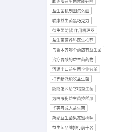
肠炎喝益生菌就能好吗
益生菌机制图怎么画
联康益生菌黑巧克力
益生菌防龋 作用机理图
益生菌营养科医生推荐
乌鲁木齐哪个药店有益生菌
治疗胃酸的益生菌药物
河源出口益生菌企业名单
打完新冠能吃益生菌
鹦鹉怎么给它喂益生菌
为啥喂狗益生菌拉稀屎
毕芙丹成人益生菌
简妃益生菌果冻蜜桃味
益生菌品牌排行前十名