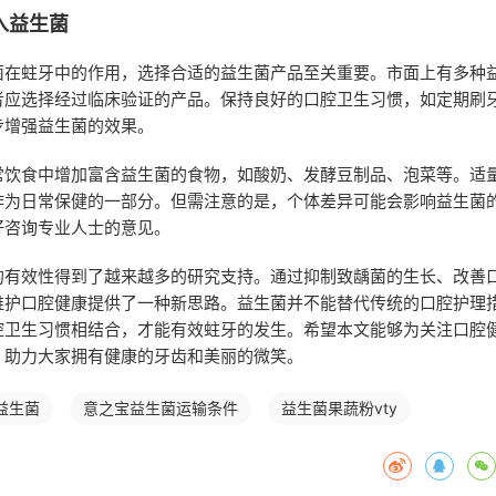
入益生菌
菌在蛀牙中的作用，选择合适的益生菌产品至关重要。市面上有多种
者应选择经过临床验证的产品。保持良好的口腔卫生习惯，如定期刷
步增强益生菌的效果。
常饮食中增加富含益生菌的食物，如酸奶、发酵豆制品、泡菜等。适
作为日常保健的一部分。但需注意的是，个体差异可能会影响益生菌
好咨询专业人士的意见。
的有效性得到了越来越多的研究支持。通过抑制致龋菌的生长、改善
维护口腔健康提供了一种新思路。益生菌并不能替代传统的口腔护理
腔卫生习惯相结合，才能有效蛀牙的发生。希望本文能够为关注口腔
，助力大家拥有健康的牙齿和美丽的微笑。
益生菌
意之宝益生菌运输条件
益生菌果蔬粉vty