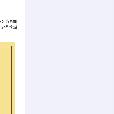
在牙齿表面
抗这些致龋