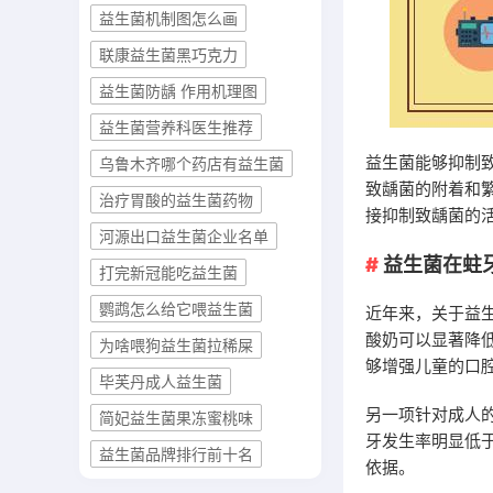
益生菌机制图怎么画
联康益生菌黑巧克力
益生菌防龋 作用机理图
益生菌营养科医生推荐
益生菌能够抑制
乌鲁木齐哪个药店有益生菌
致龋菌的附着和
治疗胃酸的益生菌药物
接抑制致龋菌的
河源出口益生菌企业名单
益生菌在蛀
打完新冠能吃益生菌
鹦鹉怎么给它喂益生菌
近年来，关于益
酸奶可以显著降
为啥喂狗益生菌拉稀屎
够增强儿童的口
毕芙丹成人益生菌
另一项针对成人
简妃益生菌果冻蜜桃味
牙发生率明显低
益生菌品牌排行前十名
依据。