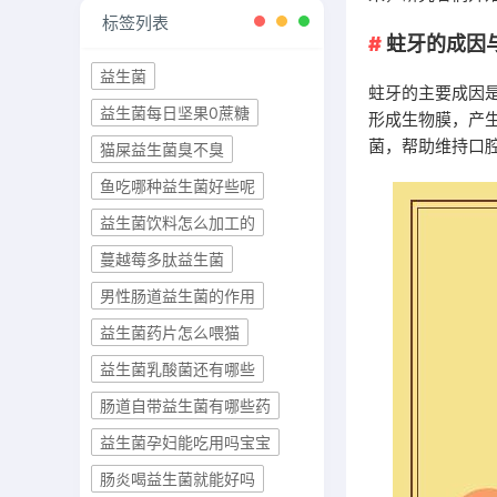
标签列表
蛀牙的成因
益生菌
蛀牙的主要成因
益生菌每日坚果0蔗糖
形成生物膜，产
菌，帮助维持口
猫屎益生菌臭不臭
鱼吃哪种益生菌好些呢
益生菌饮料怎么加工的
蔓越莓多肽益生菌
男性肠道益生菌的作用
益生菌药片怎么喂猫
益生菌乳酸菌还有哪些
肠道自带益生菌有哪些药
益生菌孕妇能吃用吗宝宝
肠炎喝益生菌就能好吗