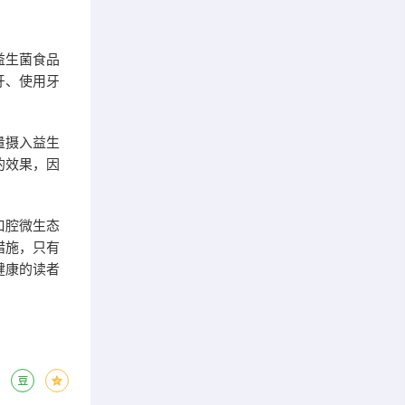
益生菌食品
牙、使用牙
量摄入益生
的效果，因
口腔微生态
措施，只有
健康的读者