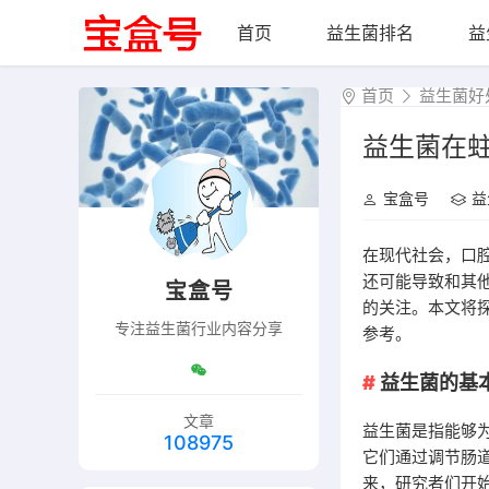
首页
益生菌排名
益
首页
益生菌好
益生菌在
宝盒号
益
在现代社会，口
还可能导致和其
宝盒号
的关注。本文将
专注益生菌行业内容分享
参考。
益生菌的基
文章
益生菌是指能够
108975
它们通过调节肠
来，研究者们开