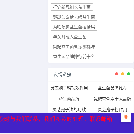
打完新冠能吃益生菌
鹦鹉怎么给它喂益生菌
为啥喂狗益生菌拉稀屎
毕芙丹成人益生菌
简妃益生菌果冻蜜桃味
益生菌品牌排行前十名
友情链接
灵芝孢子粉功效作用
益生菌品牌推荐
益生菌品牌
氨糖软骨素十大品牌
灵芝孢子油的功效
灵芝孢子粉作用
及时与我们联系，我们将及时处理。联系邮箱
及时与我们联系，我们将及时处理。联系邮箱
灵芝孢子粉哪家好
灵芝孢子粉禁忌
灵芝孢子粉吃法