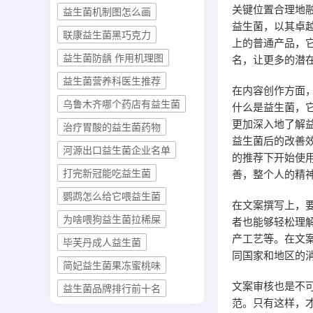
关键位置合理地
益生菌机制图怎么画
益生菌，以其卓
联康益生菌黑巧克力
上的普通产品，
益生菌防龋 作用机理图
名，让更多的潜
益生菌营养科医生推荐
在内容创作方面
乌鲁木齐哪个药店有益生菌
什么是益生菌，
更加深入地了解
治疗胃酸的益生菌药物
益生菌后的改善
河源出口益生菌企业名单
的推荐下开始使
打完新冠能吃益生菌
善，整个人的精
鹦鹉怎么给它喂益生菌
在文案撰写上，
为啥喂狗益生菌拉稀屎
者也能够轻松理
产工艺等。在文
毕芙丹成人益生菌
同国家和地区的
简妃益生菌果冻蜜桃味
文案审核也是不
益生菌品牌排行前十名
范。只有这样，