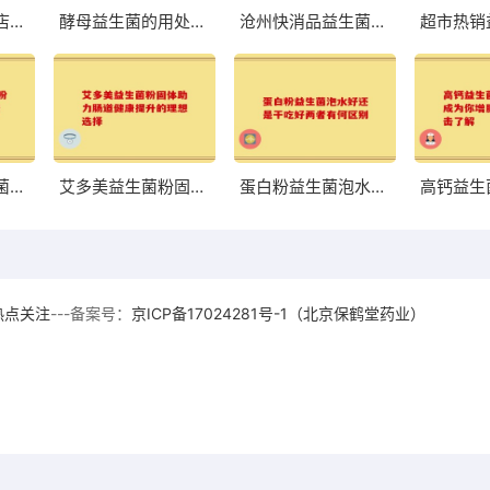
八联益生菌旗舰店：改善肠道，体验前所未有的轻盈与舒适
酵母益生菌的用处与功效你知道吗
沧州快消品益生菌酸奶，口感与营养到底够不够尝鲜？
荷兰中老年益生菌奶粉高硒 助力中老年健康的优质选择
艾多美益生菌粉固体助力肠道健康提升的理想选择
蛋白粉益生菌泡水好还是干吃好两者有何区别
热点关注
---备案号：
京ICP备17024281号-1（北京保鹤堂药业）