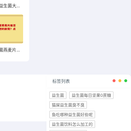
超市热销益生菌大盘点，哪些值得你关注和尝试？
高钙益生菌燕麦片能否成为你增肥的新宠？点击了解
标签列表
益生菌
益生菌每日坚果0蔗糖
猫屎益生菌臭不臭
鱼吃哪种益生菌好些呢
益生菌饮料怎么加工的