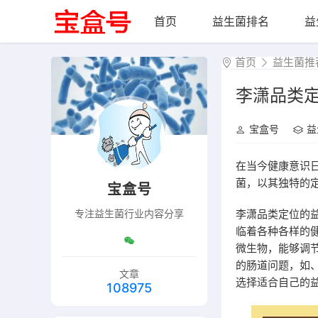
首页
益生菌排名
益
首页
益生菌推
李潇品类
宝盒号
益
在当今健康意识
菌，以其独特的
宝盒号
李潇品类定位的
专注益生菌行业内容分享
临着各种各样的
微生物，能够调
的肠道问题，如
文章
选择适合自己的
108975