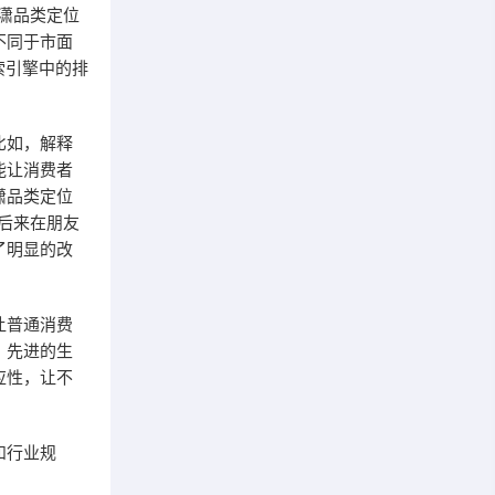
潇品类定位
不同于市面
索引擎中的排
比如，解释
能让消费者
潇品类定位
后来在朋友
了明显的改
让普通消费
、先进的生
应性，让不
和行业规