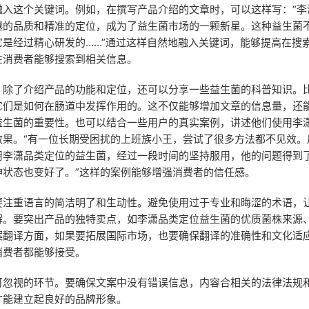
融入这个关键词。例如，在撰写产品介绍的文章时，可以这样写：“李
越的品质和精准的定位，成为了益生菌市场的一颗新星。这种益生菌
它是经过精心研发的……”通过这样自然地融入关键词，能够提高在搜
在消费者能够搜索到相关信息。
，除了介绍产品的功能和定位，还可以分享一些益生菌的科普知识。
它们是如何在肠道中发挥作用的。这不仅能够增加文章的信息量，还
益生菌的重要性。也可以结合一些用户的真实案例，讲述他们使用李
效果。“有一位长期受困扰的上班族小王，尝试了很多方法都不见效。
用李潇品类定位的益生菌，经过一段时间的坚持服用，他的问题得到
神状态也变好了。”这样的案例能够增强消费者的信任感。
要注重语言的简洁明了和生动性。避免使用过于专业和晦涩的术语，
解。要突出产品的独特卖点，如李潇品类定位益生菌的优质菌株来源
案翻译方面，如果要拓展国际市场，也要确保翻译的准确性和文化适
消费者都能够接受。
可忽视的环节。要确保文案中没有错误信息，内容合相关的法律法规
才能建立起良好的品牌形象。