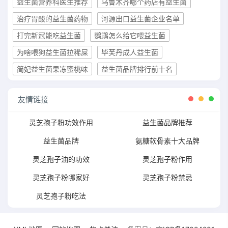
益生菌营养科医生推荐
乌鲁木齐哪个药店有益生菌
治疗胃酸的益生菌药物
河源出口益生菌企业名单
打完新冠能吃益生菌
鹦鹉怎么给它喂益生菌
为啥喂狗益生菌拉稀屎
毕芙丹成人益生菌
简妃益生菌果冻蜜桃味
益生菌品牌排行前十名
友情链接
灵芝孢子粉功效作用
益生菌品牌推荐
益生菌品牌
氨糖软骨素十大品牌
灵芝孢子油的功效
灵芝孢子粉作用
灵芝孢子粉哪家好
灵芝孢子粉禁忌
灵芝孢子粉吃法