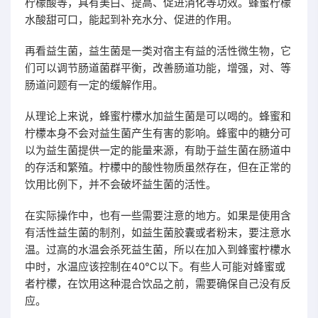
柠檬酸等，具有美白、提高、促进消化等功效。蜂蜜柠檬
水酸甜可口，能起到补充水分、促进的作用。
再看益生菌，益生菌是一类对宿主有益的活性微生物，它
们可以调节肠道菌群平衡，改善肠道功能，增强，对、等
肠道问题有一定的缓解作用。
从理论上来说，蜂蜜柠檬水加益生菌是可以喝的。蜂蜜和
柠檬本身不会对益生菌产生有害的影响。蜂蜜中的糖分可
以为益生菌提供一定的能量来源，有助于益生菌在肠道中
的存活和繁殖。柠檬中的酸性物质虽然存在，但在正常的
饮用比例下，并不会破坏益生菌的活性。
在实际操作中，也有一些需要注意的地方。如果是使用含
有活性益生菌的制剂，如益生菌胶囊或者粉末，要注意水
温。过高的水温会杀死益生菌，所以在加入到蜂蜜柠檬水
中时，水温应该控制在40℃以下。有些人可能对蜂蜜或
者柠檬，在饮用这种混合饮品之前，需要确保自己没有反
应。