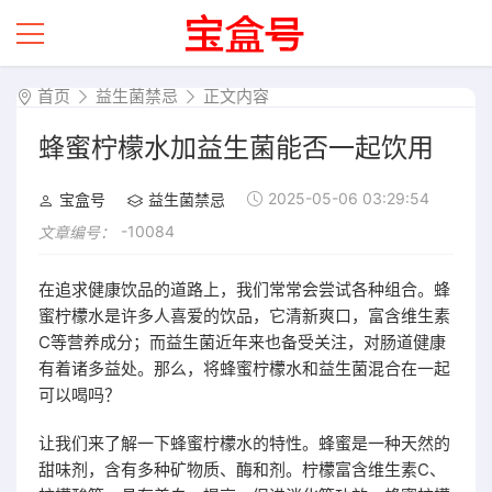
首页
益生菌禁忌
正文内容
蜂蜜柠檬水加益生菌能否一起饮用
2025-05-06 03:29:54
宝盒号
益生菌禁忌
-10084
文章编号：
在追求健康饮品的道路上，我们常常会尝试各种组合。蜂
蜜柠檬水是许多人喜爱的饮品，它清新爽口，富含维生素
C等营养成分；而益生菌近年来也备受关注，对肠道健康
有着诸多益处。那么，将蜂蜜柠檬水和益生菌混合在一起
可以喝吗？
让我们来了解一下蜂蜜柠檬水的特性。蜂蜜是一种天然的
甜味剂，含有多种矿物质、酶和剂。柠檬富含维生素C、