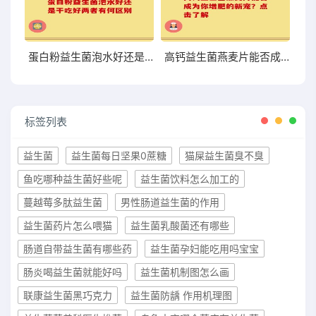
蛋白粉益生菌泡水好还是干吃好两者有何区别
高钙益生菌燕麦片能否成为你增肥的新宠？点击了解
标签列表
益生菌
益生菌每日坚果0蔗糖
猫屎益生菌臭不臭
鱼吃哪种益生菌好些呢
益生菌饮料怎么加工的
蔓越莓多肽益生菌
男性肠道益生菌的作用
益生菌药片怎么喂猫
益生菌乳酸菌还有哪些
肠道自带益生菌有哪些药
益生菌孕妇能吃用吗宝宝
肠炎喝益生菌就能好吗
益生菌机制图怎么画
联康益生菌黑巧克力
益生菌防龋 作用机理图