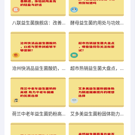
八联益生菌旗舰店：改善肠道，体验前所未有的轻盈与舒适
酵母益生菌的用处与功效你知道吗
沧州快消品益生菌酸奶，口感与营养到底够不够尝鲜？
超市热销益生菌大盘点，哪些值得你关注和尝试？
荷兰中老年益生菌奶粉高硒 助力中老年健康的优质选择
艾多美益生菌粉固体助力肠道健康提升的理想选择