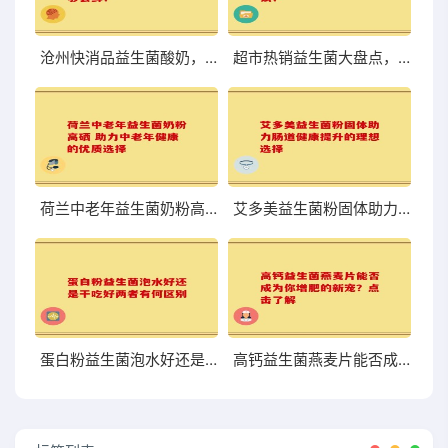
沧州快消品益生菌酸奶，口感与营养到底够不够尝鲜？
超市热销益生菌大盘点，哪些值得你关注和尝试？
荷兰中老年益生菌奶粉高硒 助力中老年健康的优质选择
艾多美益生菌粉固体助力肠道健康提升的理想选择
蛋白粉益生菌泡水好还是干吃好两者有何区别
高钙益生菌燕麦片能否成为你增肥的新宠？点击了解