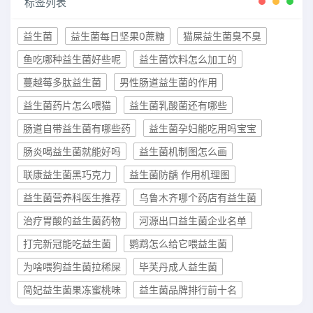
标签列表
益生菌
益生菌每日坚果0蔗糖
猫屎益生菌臭不臭
鱼吃哪种益生菌好些呢
益生菌饮料怎么加工的
蔓越莓多肽益生菌
男性肠道益生菌的作用
益生菌药片怎么喂猫
益生菌乳酸菌还有哪些
肠道自带益生菌有哪些药
益生菌孕妇能吃用吗宝宝
肠炎喝益生菌就能好吗
益生菌机制图怎么画
联康益生菌黑巧克力
益生菌防龋 作用机理图
益生菌营养科医生推荐
乌鲁木齐哪个药店有益生菌
治疗胃酸的益生菌药物
河源出口益生菌企业名单
打完新冠能吃益生菌
鹦鹉怎么给它喂益生菌
为啥喂狗益生菌拉稀屎
毕芙丹成人益生菌
简妃益生菌果冻蜜桃味
益生菌品牌排行前十名