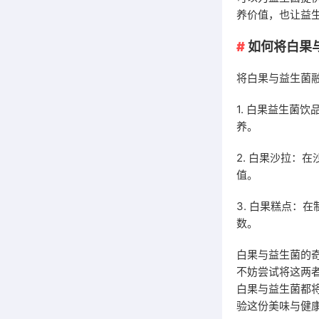
养价值，也让益
如何将白果
将白果与益生菌
1. 白果益生菌
养。
2. 白果沙拉：
值。
3. 白果糕点：
数。
白果与益生菌的
不妨尝试将这两
白果与益生菌都
验这份美味与健