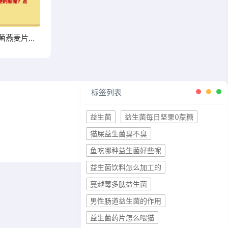
高钙益生菌燕麦片能否成为你增肥的新宠？点击了解
标签列表
益生菌
益生菌每日坚果0蔗糖
猫屎益生菌臭不臭
鱼吃哪种益生菌好些呢
益生菌饮料怎么加工的
蔓越莓多肽益生菌
男性肠道益生菌的作用
益生菌药片怎么喂猫