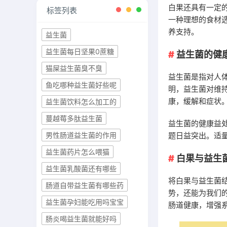
白果还具有一定
标签列表
一种理想的食材
养支持。
益生菌
益生菌每日坚果0蔗糖
益生菌的健
猫屎益生菌臭不臭
益生菌是指对人
鱼吃哪种益生菌好些呢
明，益生菌对维
康，缓解和症状
益生菌饮料怎么加工的
蔓越莓多肽益生菌
益生菌的健康益
题日益突出。适
男性肠道益生菌的作用
益生菌药片怎么喂猫
白果与益生
益生菌乳酸菌还有哪些
将白果与益生菌
肠道自带益生菌有哪些药
势，还能为我们
益生菌孕妇能吃用吗宝宝
肠道健康，增强
肠炎喝益生菌就能好吗