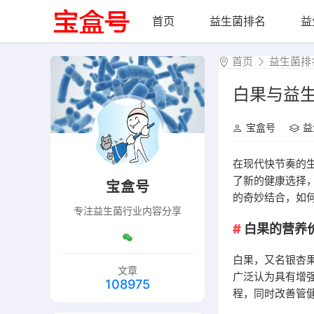
首页
益生菌排名
益
首页
益生菌排
白果与益
宝盒号
益
在现代快节奏的
了新的健康选择
宝盒号
的奇妙结合，如
专注益生菌行业内容分享
白果的营养
白果，又名银杏
文章
广泛认为具有增
108975
程，同时改善管