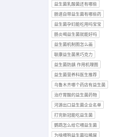
益生菌乳酸菌还有哪些
肠道自带益生菌有哪些药
益生菌孕妇能吃用吗宝宝
肠炎喝益生菌就能好吗
益生菌机制图怎么画
联康益生菌黑巧克力
益生菌防龋 作用机理图
益生菌营养科医生推荐
乌鲁木齐哪个药店有益生菌
治疗胃酸的益生菌药物
河源出口益生菌企业名单
打完新冠能吃益生菌
鹦鹉怎么给它喂益生菌
为啥喂狗益生菌拉稀屎