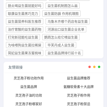
肠炎喝益生菌就能好吗
益生菌机制图怎么画
联康益生菌黑巧克力
益生菌防龋 作用机理图
益生菌营养科医生推荐
乌鲁木齐哪个药店有益生菌
治疗胃酸的益生菌药物
河源出口益生菌企业名单
打完新冠能吃益生菌
鹦鹉怎么给它喂益生菌
为啥喂狗益生菌拉稀屎
毕芙丹成人益生菌
简妃益生菌果冻蜜桃味
益生菌品牌排行前十名
友情链接
灵芝孢子粉功效作用
益生菌品牌推荐
益生菌品牌
氨糖软骨素十大品牌
灵芝孢子油的功效
灵芝孢子粉作用
灵芝孢子粉哪家好
灵芝孢子粉禁忌