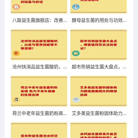
八联益生菌旗舰店：改善肠道，体验前所未有的轻盈与舒适
酵母益生菌的用处与功效你知道吗
沧州快消品益生菌酸奶，口感与营养到底够不够尝鲜？
超市热销益生菌大盘点，哪些值得你关注和尝试？
荷兰中老年益生菌奶粉高硒 助力中老年健康的优质选择
艾多美益生菌粉固体助力肠道健康提升的理想选择