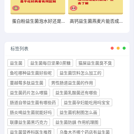
蛋白粉益生菌泡水好还是干吃好两者有何区别
高钙益生菌燕麦片能否成为你增肥的新宠？点击了解
标签列表
益生菌
益生菌每日坚果0蔗糖
猫屎益生菌臭不臭
鱼吃哪种益生菌好些呢
益生菌饮料怎么加工的
蔓越莓多肽益生菌
男性肠道益生菌的作用
益生菌药片怎么喂猫
益生菌乳酸菌还有哪些
肠道自带益生菌有哪些药
益生菌孕妇能吃用吗宝宝
肠炎喝益生菌就能好吗
益生菌机制图怎么画
联康益生菌黑巧克力
益生菌防龋 作用机理图
益生菌营养科医生推荐
乌鲁木齐哪个药店有益生菌