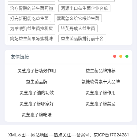
治疗胃酸的益生菌药物
河源出口益生菌企业名单
打完新冠能吃益生菌
鹦鹉怎么给它喂益生菌
为啥喂狗益生菌拉稀屎
毕芙丹成人益生菌
简妃益生菌果冻蜜桃味
益生菌品牌排行前十名
友情链接
灵芝孢子粉功效作用
益生菌品牌推荐
益生菌品牌
氨糖软骨素十大品牌
灵芝孢子油的功效
灵芝孢子粉作用
灵芝孢子粉哪家好
灵芝孢子粉禁忌
灵芝孢子粉吃法
XML地图
---
网站地图
---
热点关注
---备案号：
京ICP备17024281