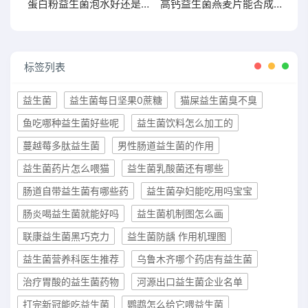
蛋白粉益生菌泡水好还是干吃好两者有何区别
高钙益生菌燕麦片能否成为你增肥的新宠？点击了解
标签列表
益生菌
益生菌每日坚果0蔗糖
猫屎益生菌臭不臭
鱼吃哪种益生菌好些呢
益生菌饮料怎么加工的
蔓越莓多肽益生菌
男性肠道益生菌的作用
益生菌药片怎么喂猫
益生菌乳酸菌还有哪些
肠道自带益生菌有哪些药
益生菌孕妇能吃用吗宝宝
肠炎喝益生菌就能好吗
益生菌机制图怎么画
联康益生菌黑巧克力
益生菌防龋 作用机理图
益生菌营养科医生推荐
乌鲁木齐哪个药店有益生菌
治疗胃酸的益生菌药物
河源出口益生菌企业名单
打完新冠能吃益生菌
鹦鹉怎么给它喂益生菌