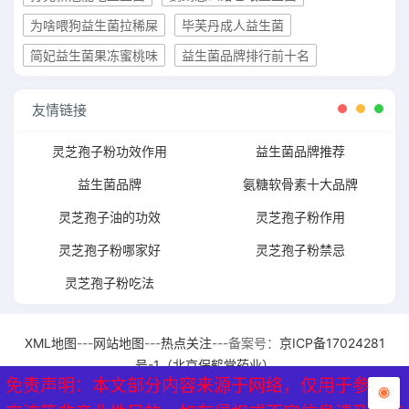
为啥喂狗益生菌拉稀屎
毕芙丹成人益生菌
简妃益生菌果冻蜜桃味
益生菌品牌排行前十名
友情链接
灵芝孢子粉功效作用
益生菌品牌推荐
益生菌品牌
氨糖软骨素十大品牌
灵芝孢子油的功效
灵芝孢子粉作用
灵芝孢子粉哪家好
灵芝孢子粉禁忌
灵芝孢子粉吃法
XML地图
---
网站地图
---
热点关注
---备案号：
京ICP备17024281
号-1（北京保鹤堂药业）
免责声明：本文部分内容来源于网络，仅用于参考、
免责声明：本文部分内容来源于网络，仅用于参考、