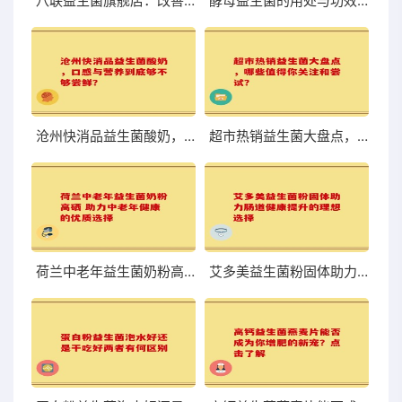
八联益生菌旗舰店：改善肠道，体验前所未有的轻盈与舒适
酵母益生菌的用处与功效你知道吗
沧州快消品益生菌酸奶，口感与营养到底够不够尝鲜？
超市热销益生菌大盘点，哪些值得你关注和尝试？
荷兰中老年益生菌奶粉高硒 助力中老年健康的优质选择
艾多美益生菌粉固体助力肠道健康提升的理想选择