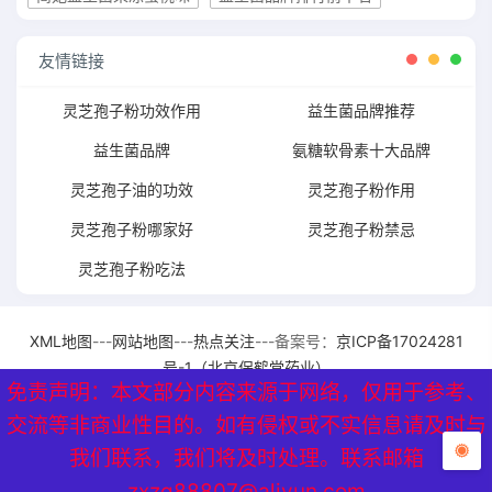
友情链接
灵芝孢子粉功效作用
益生菌品牌推荐
益生菌品牌
氨糖软骨素十大品牌
灵芝孢子油的功效
灵芝孢子粉作用
灵芝孢子粉哪家好
灵芝孢子粉禁忌
灵芝孢子粉吃法
XML地图
---
网站地图
---
热点关注
---备案号：
京ICP备17024281
号-1（北京保鹤堂药业）
免责声明：本文部分内容来源于网络，仅用于参考、
免责声明：本文部分内容来源于网络，仅用于参考、
交流等非商业性目的。如有侵权或不实信息请及时与
交流等非商业性目的。如有侵权或不实信息请及时与
我们联系，我们将及时处理。联系邮箱
我们联系，我们将及时处理。联系邮箱
zxzq88807@aliyun.com
zxzq88807@aliyun.com