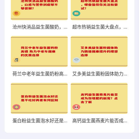
沧州快消品益生菌酸奶，口感与营养到底够不够尝鲜？
超市热销益生菌大盘点，哪些值得你关注和尝试？
荷兰中老年益生菌奶粉高硒 助力中老年健康的优质选择
艾多美益生菌粉固体助力肠道健康提升的理想选择
蛋白粉益生菌泡水好还是干吃好两者有何区别
高钙益生菌燕麦片能否成为你增肥的新宠？点击了解