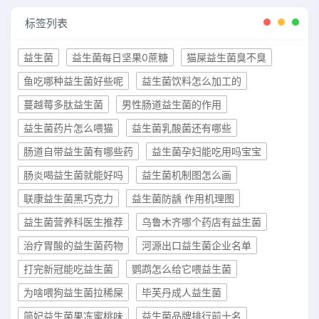
标签列表
益生菌
益生菌每日坚果0蔗糖
猫屎益生菌臭不臭
鱼吃哪种益生菌好些呢
益生菌饮料怎么加工的
蔓越莓多肽益生菌
男性肠道益生菌的作用
益生菌药片怎么喂猫
益生菌乳酸菌还有哪些
肠道自带益生菌有哪些药
益生菌孕妇能吃用吗宝宝
肠炎喝益生菌就能好吗
益生菌机制图怎么画
联康益生菌黑巧克力
益生菌防龋 作用机理图
益生菌营养科医生推荐
乌鲁木齐哪个药店有益生菌
治疗胃酸的益生菌药物
河源出口益生菌企业名单
打完新冠能吃益生菌
鹦鹉怎么给它喂益生菌
为啥喂狗益生菌拉稀屎
毕芙丹成人益生菌
简妃益生菌果冻蜜桃味
益生菌品牌排行前十名