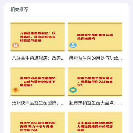
相关推荐
八联益生菌旗舰店：改善肠道，体验前所未有的轻盈与舒适
酵母益生菌的用处与功效你知道吗
沧州快消品益生菌酸奶，口感与营养到底够不够尝鲜？
超市热销益生菌大盘点，哪些值得你关注和尝试？