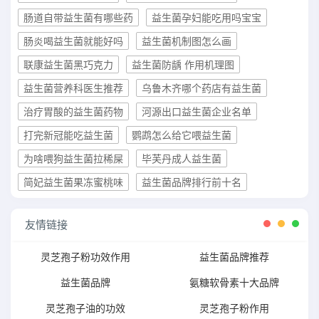
肠道自带益生菌有哪些药
益生菌孕妇能吃用吗宝宝
肠炎喝益生菌就能好吗
益生菌机制图怎么画
联康益生菌黑巧克力
益生菌防龋 作用机理图
益生菌营养科医生推荐
乌鲁木齐哪个药店有益生菌
治疗胃酸的益生菌药物
河源出口益生菌企业名单
打完新冠能吃益生菌
鹦鹉怎么给它喂益生菌
为啥喂狗益生菌拉稀屎
毕芙丹成人益生菌
简妃益生菌果冻蜜桃味
益生菌品牌排行前十名
友情链接
灵芝孢子粉功效作用
益生菌品牌推荐
益生菌品牌
氨糖软骨素十大品牌
灵芝孢子油的功效
灵芝孢子粉作用