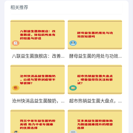
相关推荐
八联益生菌旗舰店：改善肠道，体验前所未有的轻盈与舒适
酵母益生菌的用处与功效你知道吗
沧州快消品益生菌酸奶，口感与营养到底够不够尝鲜？
超市热销益生菌大盘点，哪些值得你关注和尝试？