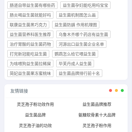
肠道自带益生菌有哪些药
益生菌孕妇能吃用吗宝宝
肠炎喝益生菌就能好吗
益生菌机制图怎么画
联康益生菌黑巧克力
益生菌防龋 作用机理图
益生菌营养科医生推荐
乌鲁木齐哪个药店有益生菌
治疗胃酸的益生菌药物
河源出口益生菌企业名单
打完新冠能吃益生菌
鹦鹉怎么给它喂益生菌
为啥喂狗益生菌拉稀屎
毕芙丹成人益生菌
简妃益生菌果冻蜜桃味
益生菌品牌排行前十名
友情链接
灵芝孢子粉功效作用
益生菌品牌推荐
益生菌品牌
氨糖软骨素十大品牌
灵芝孢子油的功效
灵芝孢子粉作用