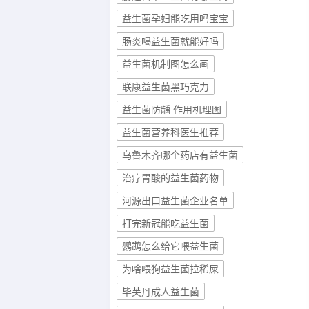
益生菌孕妇能吃用吗宝宝
肠炎喝益生菌就能好吗
益生菌机制图怎么画
联康益生菌黑巧克力
益生菌防龋 作用机理图
益生菌营养科医生推荐
乌鲁木齐哪个药店有益生菌
治疗胃酸的益生菌药物
河源出口益生菌企业名单
打完新冠能吃益生菌
鹦鹉怎么给它喂益生菌
为啥喂狗益生菌拉稀屎
毕芙丹成人益生菌