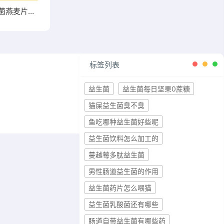
高钙益生菌燕麦片能否成为你增肥的新宠？点击了解
标签列表
益生菌
益生菌每日坚果0蔗糖
猫屎益生菌臭不臭
鱼吃哪种益生菌好些呢
益生菌饮料怎么加工的
蔓越莓多肽益生菌
男性肠道益生菌的作用
益生菌药片怎么喂猫
益生菌乳酸菌还有哪些
肠道自带益生菌有哪些药