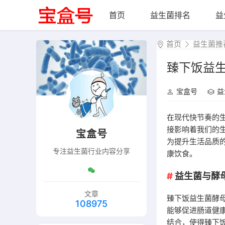
首页
益生菌排名
益
首页
益生菌推
臻下饭益
宝盒号
益
在现代快节奏的
接影响着我们的
宝盒号
为提升生活品质
专注益生菌行业内容分享
康饮食。
益生菌与酵
文章
臻下饭益生菌酵
108975
能够促进肠道健
结合，使得臻下