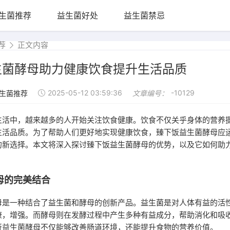
生菌推荐
益生菌好处
益生菌禁忌
荐
正文内容
生菌酵母助力健康饮食提升生活品质
2025-05-12 03:59:36
-10129
生菌推荐
文章编号：
生活中，越来越多的人开始关注饮食健康。饮食不仅关乎身体的营养
生活品质。为了帮助人们更好地实现健康饮食，臻下饭益生菌酵母应
的新选择。本文将深入探讨臻下饭益生菌酵母的优势，以及它如何助
母的完美结合
母是一种结合了益生菌和酵母的创新产品。益生菌是对人体有益的活
康，增强。而酵母则在发酵过程中产生多种有益成分，帮助消化和吸
饭益生菌酵母不仅能够改善肠道环境，还能提升食物的营养价值。