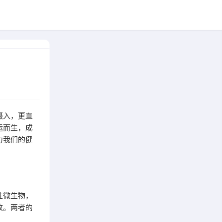
摄入，更直
运而生，成
力我们的健
性微生物，
收。两者的