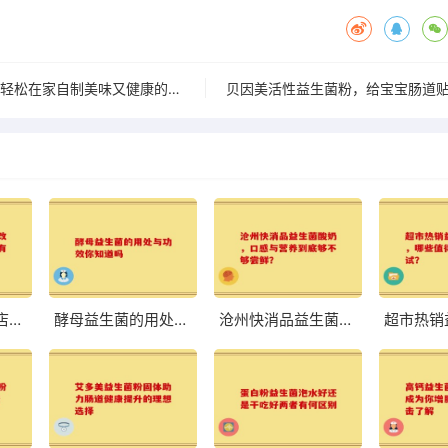
神奇益生菌粉 让你轻松在家自制美味又健康的酸奶
八联益生菌旗舰店：改善肠道，体验前所未有的轻盈与舒适
酵母益生菌的用处与功效你知道吗
沧州快消品益生菌酸奶，口感与营养到底够不够尝鲜？