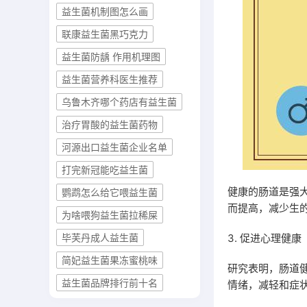
益生菌机制图怎么画
联康益生菌黑巧克力
益生菌防龋 作用机理图
益生菌营养科医生推荐
乌鲁木齐哪个药店有益生菌
治疗胃酸的益生菌药物
河源出口益生菌企业名单
打完新冠能吃益生菌
健康的肠道是强
鹦鹉怎么给它喂益生菌
而提高，减少生
为啥喂狗益生菌拉稀屎
3. 促进心理健康
毕芙丹成人益生菌
简妃益生菌果冻蜜桃味
研究表明，肠道
益生菌品牌排行前十名
情绪，减轻和症