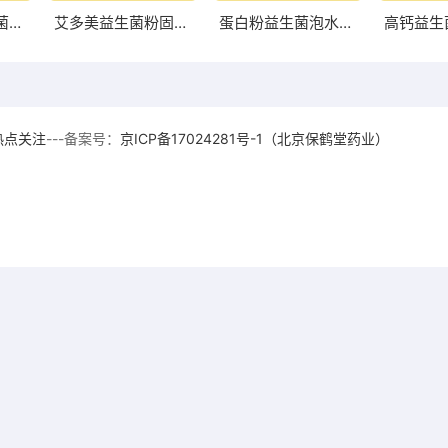
荷兰中老年益生菌奶粉高硒 助力中老年健康的优质选择
艾多美益生菌粉固体助力肠道健康提升的理想选择
蛋白粉益生菌泡水好还是干吃好两者有何区别
热点关注
---备案号：
京ICP备17024281号-1（北京保鹤堂药业）