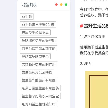
标签列表
在日常饮食中，
营养吸收。臻下
益生菌
益生菌每日坚果0蔗糖
提升生活品
猫屎益生菌臭不臭
1. 改善消化系统
鱼吃哪种益生菌好些呢
使用臻下饭益生
益生菌饮料怎么加工的
我们在享受美食
蔓越莓多肽益生菌
2. 增强
男性肠道益生菌的作用
益生菌药片怎么喂猫
益生菌乳酸菌还有哪些
肠道自带益生菌有哪些药
益生菌孕妇能吃用吗宝宝
肠炎喝益生菌就能好吗