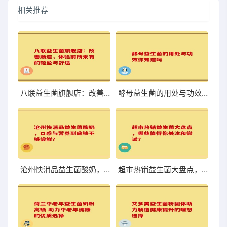
相关推荐
八联益生菌旗舰店：改善肠道，体验前所未有的轻盈与舒适
酵母益生菌的用处与功效你知道吗
沧州快消品益生菌酸奶，口感与营养到底够不够尝鲜？
超市热销益生菌大盘点，哪些值得你关注和尝试？