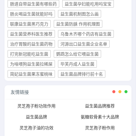
肠道自带益生菌有哪些药
益生菌孕妇能吃用吗宝宝
肠炎喝益生菌就能好吗
益生菌机制图怎么画
联康益生菌黑巧克力
益生菌防龋 作用机理图
益生菌营养科医生推荐
乌鲁木齐哪个药店有益生菌
治疗胃酸的益生菌药物
河源出口益生菌企业名单
打完新冠能吃益生菌
鹦鹉怎么给它喂益生菌
为啥喂狗益生菌拉稀屎
毕芙丹成人益生菌
简妃益生菌果冻蜜桃味
益生菌品牌排行前十名
友情链接
灵芝孢子粉功效作用
益生菌品牌推荐
益生菌品牌
氨糖软骨素十大品牌
灵芝孢子油的功效
灵芝孢子粉作用