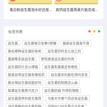
蛋白粉益生菌泡水好还是干吃好两者有何区别
高钙益生菌燕麦片能否成为你增肥的新宠？点击了解
标签列表
益生菌
益生菌每日坚果0蔗糖
猫屎益生菌臭不臭
鱼吃哪种益生菌好些呢
益生菌饮料怎么加工的
蔓越莓多肽益生菌
男性肠道益生菌的作用
益生菌药片怎么喂猫
益生菌乳酸菌还有哪些
肠道自带益生菌有哪些药
益生菌孕妇能吃用吗宝宝
肠炎喝益生菌就能好吗
益生菌机制图怎么画
联康益生菌黑巧克力
益生菌防龋 作用机理图
益生菌营养科医生推荐
乌鲁木齐哪个药店有益生菌
治疗胃酸的益生菌药物
河源出口益生菌企业名单