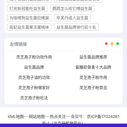
打完新冠能吃益生菌
鹦鹉怎么给它喂益生菌
为啥喂狗益生菌拉稀屎
毕芙丹成人益生菌
简妃益生菌果冻蜜桃味
益生菌品牌排行前十名
友情链接
灵芝孢子粉功效作用
益生菌品牌推荐
益生菌品牌
氨糖软骨素十大品牌
灵芝孢子油的功效
灵芝孢子粉作用
灵芝孢子粉哪家好
灵芝孢子粉禁忌
灵芝孢子粉吃法
XML地图
---
网站地图
---
热点关注
---备案号：
京ICP备17024281
号-1（北京保鹤堂药业）