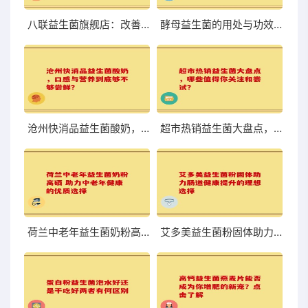
八联益生菌旗舰店：改善肠道，体验前所未有的轻盈与舒适
酵母益生菌的用处与功效你知道吗
沧州快消品益生菌酸奶，口感与营养到底够不够尝鲜？
超市热销益生菌大盘点，哪些值得你关注和尝试？
荷兰中老年益生菌奶粉高硒 助力中老年健康的优质选择
艾多美益生菌粉固体助力肠道健康提升的理想选择