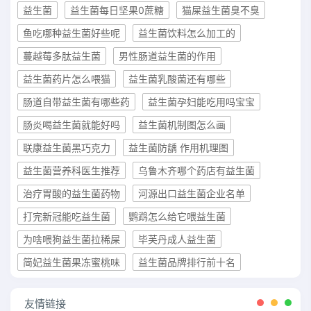
益生菌
益生菌每日坚果0蔗糖
猫屎益生菌臭不臭
鱼吃哪种益生菌好些呢
益生菌饮料怎么加工的
蔓越莓多肽益生菌
男性肠道益生菌的作用
益生菌药片怎么喂猫
益生菌乳酸菌还有哪些
肠道自带益生菌有哪些药
益生菌孕妇能吃用吗宝宝
肠炎喝益生菌就能好吗
益生菌机制图怎么画
联康益生菌黑巧克力
益生菌防龋 作用机理图
益生菌营养科医生推荐
乌鲁木齐哪个药店有益生菌
治疗胃酸的益生菌药物
河源出口益生菌企业名单
打完新冠能吃益生菌
鹦鹉怎么给它喂益生菌
为啥喂狗益生菌拉稀屎
毕芙丹成人益生菌
简妃益生菌果冻蜜桃味
益生菌品牌排行前十名
友情链接