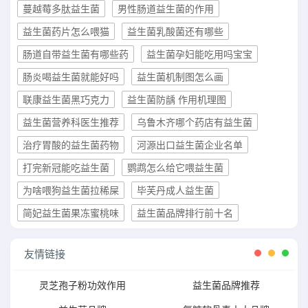
蔓越莓多肽益生菌
男性肠道益生菌的作用
益生菌药片怎么喂猫
益生菌乳酸菌还有哪些
肠道自带益生菌有哪些药
益生菌孕妇能吃用吗宝宝
肠炎喝益生菌就能好吗
益生菌机制图怎么画
联康益生菌黑巧克力
益生菌防龋 作用机理图
益生菌营养科医生推荐
乌鲁木齐哪个药店有益生菌
治疗胃酸的益生菌药物
河源出口益生菌企业名单
打完新冠能吃益生菌
鹦鹉怎么给它喂益生菌
为啥喂狗益生菌拉稀屎
毕芙丹成人益生菌
简妃益生菌果冻蜜桃味
益生菌品牌排行前十名
友情链接
灵芝孢子粉功效作用
益生菌品牌推荐